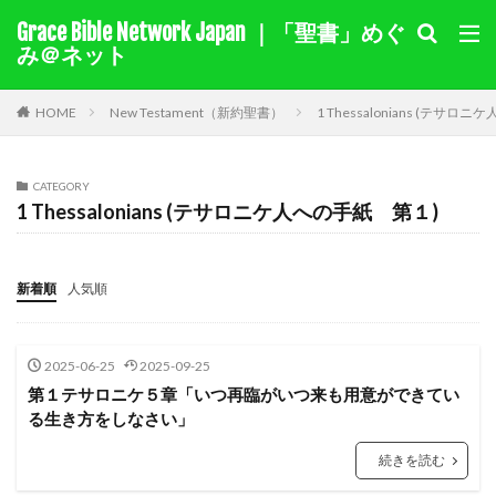
Grace Bible Network Japan ｜「聖書」めぐ
１サムエル記
１列王記
み＠ネット
聖書を選択
HOME
New Testament（新約聖書）
1 Thessalonians (テサ
キーワード検索結果
CATEGORY
1 Thessalonians (テサロニケ人への手紙 第１)
キリスト教綱要（要約）
奇跡
ヨラム
カイン
モーセ
マアカ
自由
伝道
十字架
賜物
バルナバ
アグリッパ王
あいさつ
新着順
人気順
偽り
イザベル
悔い改め
ホセア
アベル
出エジプト
同盟
旧約
迫害
裁判
2025-06-25
2025-09-25
国家
ヘロデ
ローマ
献金
教え
第１テサロニケ５章「いつ再臨がいつ来も用意ができてい
ナボテ
神の愛
サマリヤ
ノア
シナイ山
る生き方をしなさい」
アハブの子アハズヤ
新約
善を行う
続きを読む
バプテスマ
責任
ペテロ
御霊
苦しみ