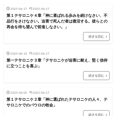
長老
ヨシャパテ
信仰
滅亡
箱舟
2025-06-17
2025-06-17
十戒
賛美
一致
富
ぶどうの木
第１テサロニケ４章「神に喜ばれる歩みを続けなさい、不
クリスチャン
第１回伝道旅行
証明
慰め
品行をさけなさい。迫害で死んだ者は復活する。彼らとの
再会を待ち望んで前進しなさい。」
さばき
死
アタルヤ
創世記
洪水
金の子牛
信仰の到達点
心配
罪びと
実
続きを読む
福音
律法
示す
恵み
メルキゼデク
選び
ユダ
天地創造
聖化
バラム
2025-06-10
2025-06-17
油注ぎ
聖霊
復活
勝利
交わり
第一テサロニケ３章「テサロニケが迫害に耐え、堅く信仰
に立つことを喜ぶ」
第２回伝道旅行
教師
別の福音
忍耐
救い
ヨアシュ
ヒゼキヤ
新生
続きを読む
バテシェバ
原罪
永遠の命
ラザロ
割礼
聖徒
看守
判断
ガラテヤ
アハズヤ
2025-06-02
2025-06-17
改革
アッシリヤ
マナセ
アブシャロム
第１テサロニケ２章「神に選ばれたテサロニケの人々、テ
サロニケでのパウロの牧会」
ギデオン
神の保護
ロバの子
心
キリスト
リディア
分裂
善行
火
続きを読む