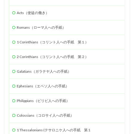
使徒
エペソ
体
確信
失望
Acts（使徒の働き）
シュネムの女
ウジヤ
約束
ヨセフ
処女マリヤ
報い
病気のいやし
再臨
Romans（ローマ人への手紙）
異邦人
ステパノ
アポロ
女性
希望
1 Corinthians（コリント人への手紙 第１）
アハブ
ナアマン
アザルヤ
人間の創造
エジプト
誕生
審判
砕かれた心
2 Corinthians（コリント人への手紙 第２）
最後の晩餐
計画
殉教
第３回伝道旅行
かぶり物
テモテ
アラム
ツァラアト
Galatians（ガラテヤ人への手紙）
アハズ
知恵の木の実
奴隷
アビヤ
天国
Ephesians（エペソ人への手紙）
悔いた心
過ぎ越し
礼拝
パウロ
エルサレム
聖餐
励ます
罪
神
Philippians（ピリピ人への手紙）
聖書
摂理
権威
偶像礼拝
知る
祈り
預言
レハブアム
ヤロブアム
破滅
Colossians（コロサイ人への手紙）
ダビデ
ソロモン
サウル一族
アドニヤ
1 Thessalonians (テサロニケ人への手紙 第１
シェバの女王
神殿
知恵
契約
ききん