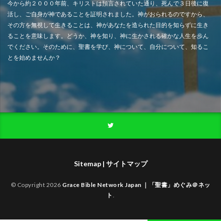
今から約２０００年前、キリストは預言されていた通り、死んで３日後に復
活し、ご自身が神であることを証明されました。神がおられるのですから、
その方を無視して生きることは、神があなたを造られた目的を知らずに生き
ることを意味します。どうか、神を知り、神に生かされる確かな人生を歩ん
でください。そのために、聖書を学び、神について、自分について、知るこ
とを始めませんか？
Sitemap | サイトマップ
© Copyright 2026
Grace Bible Network Japan ｜「聖書」めぐみ＠ネッ
ト
.