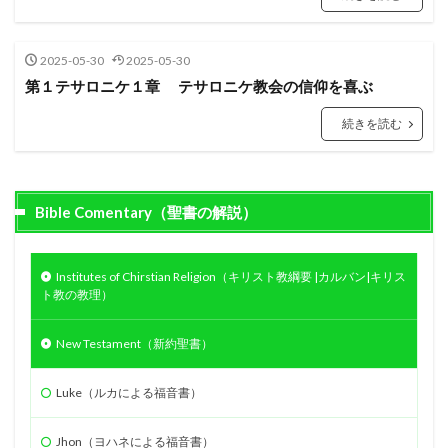
エホヤダ
疫病
ヤコブ
ナバル
アビメレク
神への服従
シュロ
支配
2025-05-30
2025-05-30
召命
テサロニケ
処罰
誤った
アサ
第１テサロニケ１章 テサロニケ教会の信仰を喜ぶ
昇天
エフー
病
エサウ
サウル
続きを読む
ミカ
サタン
ホサナ
自己の死
教会
ベレヤ
結婚
光
エリヤ
エリシャ
アマツヤ
高ぶり
長子の権利
ゴリアテ
Bible Comentary（聖書の解説）
サムソン
誘惑
偽善
とりなし
戦い
アテネ
離婚
偽
やもめ
ヨアブ
Institutes of Chirstian Religion（キリスト教綱要 |カルバン|キリス
エホアヤズ
アブラハム
ヨシヤ
ヨナタン
ト教の教理）
ベンジャミン族
弟子
New Testament（新約聖書）
祭司、パリサイ人、律法学者たち
予定
武器
コリント
悪霊
天使
オバデヤ
モアブ
Luke（ルカによる福音書）
ザカリヤ
サライ
偶像崇拝
イエス
信仰義認
罪の赦し
終末
イスラエル
Jhon（ヨハネによる福音書）