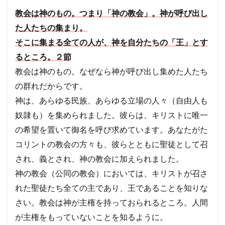
める
とこ
使徒
エペソ
体
確信
失望
教会は神のもの。つまり「神の教会」。神が呼び出し
ろ１
シュネムの女
ウジヤ
約束
ヨセフ
た人たちの集まり。
－９
節
そこに集まる全ての人が、神を自分たちの「王」とす
処女マリヤ
報い
病気のいやし
再臨
3
るところ。２節
異邦人
ステパノ
アポロ
女性
希望
教会
教会は神のもの。なぜなら神が呼び出し集めた人たち
アハブ
ナアマン
アザルヤ
人間の創造
の一
致を
の群れだからです。
エジプト
誕生
審判
砕かれた心
願
う
神は、あらゆる民族、あらゆる立場の人々（自由人も
最後の晩餐
計画
殉教
第３回伝道旅行
１０
奴隷も）を集められました。彼らは、キリストに唯一
かぶり物
テモテ
アラム
ツァラアト
－１
７節
の希望を置いて御名を呼び求めています。あなたがた
アハズ
知恵の木の実
奴隷
アビヤ
天国
4
コリントの教会の方々も、彼らとともに聖徒として召
悔いた心
過ぎ越し
礼拝
パウロ
神
され、義とされ、神の教会に加えられました。
は、
エルサレム
聖餐
励ます
罪
神
聞く
神の教会（公同の教会）においては、キリストが召さ
聖書
摂理
権威
偶像礼拝
知る
人が
れた聖徒たち全ての主であり、王であることを知りな
「お
祈り
預言
レハブアム
ヤロブアム
破滅
ろ
さい。教会は神が主権を持っておられるところ。人間
か」
ダビデ
ソロモン
サウル一族
アドニヤ
と思
が主権をもっていないことを知るように。
シェバの女王
神殿
知恵
契約
ききん
う宣