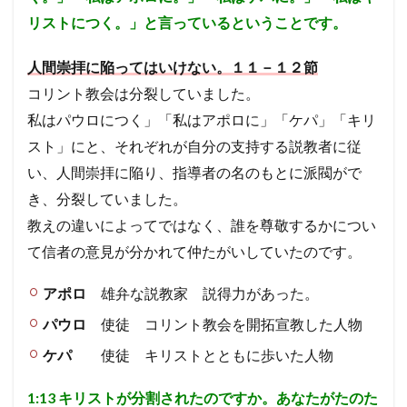
信
仰」
リストにつく。」と言っているということです。
が必
要。
人間崇拝に陥ってはいけない。１１－１２節
5.5
コリント教会は分裂していました。
考察
５
私はパウロにつく」「私はアポロに」「ケパ」「キリ
パウ
スト」にと、それぞれが自分の支持する説教者に従
ロが
伝え
い、人間崇拝に陥り、指導者の名のもとに派閥がで
た福
き、分裂していました。
音を
保
教えの違いによってではなく、誰を尊敬するかについ
つ。
この
て信者の意見が分かれて仲たがいしていたのです。
福音
の理
アポロ
雄弁な説教家 説得力があった。
解に
つい
パウロ
使徒 コリント教会を開拓宣教した人物
て一
致す
ケパ
使徒 キリストとともに歩いた人物
る。
そう
すれ
1:13
キリストが分割されたのですか。あなたがたのた