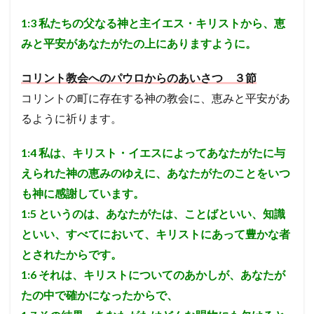
教の
遺言
人口調査
1:3
私たちの父なる神と主イエス・キリストから、恵
こと
ばを
みと平安があなたがたの上にありますように。
伝道
検索
者に
語ら
コリント教会へのパウロからのあいさつ ３節
せ、
コリントの町に存在する神の教会に、恵みと平安があ
人が
それ
るように祈ります。
を信
じ救
われ
1:4
私は、キリスト・イエスによってあなたがたに与
るよ
えられた神の恵みのゆえに、あなたがたのことをいつ
うに
した
も神に感謝しています。
5
1:5
というのは、あなたがたは、ことばといい、知識
神
といい、すべてにおいて、キリストにあって豊かな者
は、
この
とされたからです。
世の
1:6
それは、キリストについてのあかしが、あなたが
愚か
な者
たの中で確かになったからで、
を選
んで