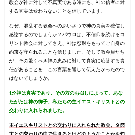
げな
教会が神に対して不真実である時にも、神の信者に対
けれ
する真実は変わらないことを信じています。
ばな
らな
い。
なぜ、混乱する教会へのあいさつで神の真実を確信し
5.2
感謝するのでしょうか？パウロは、不信仰を続けるコ
考察
リント教会に対してさえ、神は忍耐をもってご自身の
２
問題
約束を守られることを信じました。そして教会員たち
のた
だ中
が、その驚くべき神の恵みに対して真実に応答する責
に
任があることを、この言葉を通して伝えたかったので
も、
神の
はないでしょうか。
恵み
が働
いて
1:9
神は真実であり、その方のお召しによって、あな
いる
たがたは神の御子、私たちの主イエス・キリストとの
こと
を忘
交わりに入れられました。
れな
い視
主イエスキリストとの交わりに入れられた教会。９節
点は
大切
主との交わりの中で生きるとはどのようなことかを知