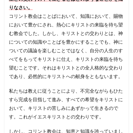
であ
る。
りなさい。
（８
コリント教会はことばにおいて、知識において、賜物
－９
節の
において豊かにされ、熱心にキリストの来臨を待ち望
神へ
の感
む教会でした。しかし、キリストとの交わりとは、神
謝か
についての知識やことばを豊かにすることでも、神に
ら考
え
ついての議論を楽しむことではなく、自分の人生のす
る）
べてをもってキリストに仕え、キリストの来臨を待ち
5.3
望むことです。それはキリストとの全人格的な交わり
考察
３
であり、必然的にキリストへの献身をともないます。
良い
教師
私たちは教えに従うことにより、不完全ながらもひた
は、
その
すら完成を目指して進み、すべての希望をキリストに
教師
を信
おいて、キリストの苦しみにあずかって生きるので
頼す
す。これがイエスキリストとの交わりです。
るよ
うに
導く
しかし、コリント教会は、知恵と知識を誇っていまし