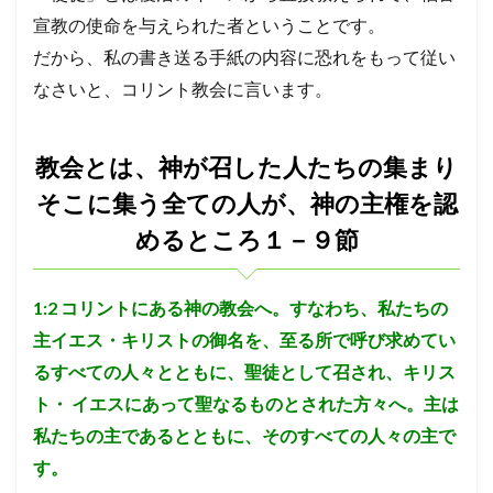
手紙
に真
エホヤダ
疫病
ヤコブ
ナバル
宣教の使命を与えられた者ということです。
剣に
だから、私の書き送る手紙の内容に恐れをもって従い
アビメレク
神への服従
シュロ
支配
応答
せよ
なさいと、コリント教会に言います。
召命
テサロニケ
処罰
誤った
アサ
2
昇天
エフー
病
エサウ
サウル
教会
ミカ
サタン
ホサナ
自己の死
教会
と
教会とは、神が召した人たちの集まり
は、
ベレヤ
結婚
光
エリヤ
エリシャ
そこに集う全ての人が、神の主権を認
神が
召し
アマツヤ
高ぶり
長子の権利
ゴリアテ
めるところ１－９節
た人
サムソン
誘惑
偽善
とりなし
戦い
たち
の集
アテネ
離婚
偽
やもめ
ヨアブ
まり
1:2
コリントにある神の教会へ。すなわち、私たちの
そこ
エホアヤズ
アブラハム
ヨシヤ
ヨナタン
に集
主イエス・キリストの御名を、至る所で呼び求めてい
ベンジャミン族
弟子
う全
るすべての人々とともに、聖徒として召され、キリス
ての
祭司、パリサイ人、律法学者たち
予定
武器
人
ト・
イエスにあって聖なるものとされた方々へ。主は
が、
コリント
悪霊
天使
オバデヤ
モアブ
私たちの主であるとともに、そのすべての人々の主で
神の
ザカリヤ
サライ
偶像崇拝
イエス
主権
す。
を認
信仰義認
罪の赦し
終末
イスラエル