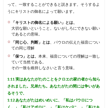
神の
って、一致することができると説きます。そうするよ
知識
を得
うにキリストの御名によって願います。
る、
議論
「キリストの御名による願い」とは、
する
だけ
大切な願いということ。ないがしろにできない願い
にと
であるとの意味。
どま
ら
「同じ心、判断」とは
、パウロの伝えた福音につい
ず、
ての同じ理解
その
知識
「保つ」とは、
本来、福音についての理解は一致し
が生
活に
ていて当然である。
適応
その一致を維持しなさいと言う意味。
さ
れ、
現わ
1:11
実はあなたがたのことをクロエの家の者から知ら
され
されました。兄弟たち。あなたがたの間には争いがあ
る
「生
るそうで、
きた
1:12
あなたがたはめいめいに、「私はパウロにつ
キリ
スト
く。」「私はアポロに。」「私はケパに。」「私はキ