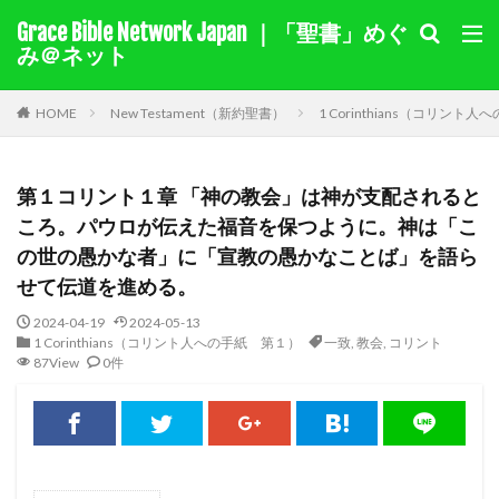
Grace Bible Network Japan ｜「聖書」めぐ
１サムエル記
１列王記
み＠ネット
聖書を選択
HOME
New Testament（新約聖書）
1 Corinthians（コリント
キーワード検索結果
第１コリント１章 「神の教会」は神が支配されると
キリスト教綱要（要約）
奇跡
ヨラム
カイン
ころ。パウロが伝えた福音を保つように。神は「こ
モーセ
マアカ
自由
伝道
十字架
の世の愚かな者」に「宣教の愚かなことば」を語ら
せて伝道を進める。
賜物
バルナバ
アグリッパ王
あいさつ
偽り
イザベル
悔い改め
ホセア
アベル
2024-04-19
2024-05-13
1 Corinthians（コリント人への手紙 第１）
一致
,
教会
,
コリント
出エジプト
同盟
旧約
迫害
裁判
87View
0件
国家
ヘロデ
ローマ
献金
教え
ナボテ
神の愛
サマリヤ
ノア
シナイ山
アハブの子アハズヤ
新約
善を行う
バプテスマ
責任
ペテロ
御霊
苦しみ