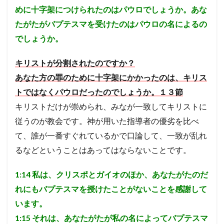
ば、
めに十字架につけられたのはパウロでしょうか。あな
その
他の
たがたがバプテスマを受けたのはパウロの名によるの
こと
でしょうか。
は自
然と
うま
キリストが分割されたのですか？
くい
く。
あなた方の罪のために十字架にかかったのは、キリス
（１
トではなくパウロだったのでしょうか。１３節
０節
のパ
キリストだけが崇められ、みなが一致してキリストに
ウロ
の主
従うのが教会です。神が用いた指導者の優劣を比べ
張か
て、誰が一番すぐれているかで口論して、一致が乱れ
ら）
るなどということはあってはならないことです。
5.6
考察
６
1:14
私は、クリスポとガイオのほか、あなたがたのだ
教会
れにもバプテスマを授けたことがないことを感謝して
に一
致を
います。
もた
らす
1:15
それは、あなたがたが私の名によってバプテスマ