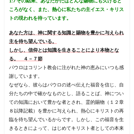
1:7
その結果、あなたがたはどんな賜物にも欠けると
救わ
ころがなく、また、熱心に私たちの主イエス・キリス
れ
た。
トの現われを待っています。
それ
は、
あなた方は、神に関する知識と賜物を豊かに与えられ
神が
栄光
主を待ち望んでいる。
を取
られ
しかし、信仰とは知識を生きることにより本物とな
るた
る。 ４－７節
め、
人間
パウロはコリント教会に注がれた神の恵みにいつも感
を誇
らせ
謝しています。
ない
なぜなら、彼らはパウロの述べ伝えた福音を信じ、自
ため
だっ
分たちの中で確かなものとし、語ることば、神につい
た
ての知識において豊かな者とされ、霊的賜物（１２章
5.1
８以降記載）を豊かに与えられ、熱心にキリストの再
考察
１
臨を待ち望んでいるからです。しかし、この福音を生
「神
きるときによって、はじめてキリスト者としての本来
の教
会」