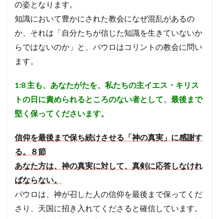
の姿となります。
教会
は神
知識において豊かにされた教会になぜ混乱があるの
のも
か、それは「自分たちが信じた知識を生きていないか
の。
神が
らではないのか」と、パウロはコリントの教会に問い
主権
ます。
を持
って
治め
1:8
主も、あなたがたを、私たちの主イエス・キリス
ると
こ
トの日に責められるところのない者として、最後まで
ろ。
堅く保ってくださいます。
（２
節か
ら）
信仰を最後まで保ち続けさせる「神の真実」に感謝す
信者
は、
る。８節
神の
あなた方は、神の真実に対して、真剣に応答しなけれ
権威
に従
ばならない。
って
パウロは、神が召した人の信仰を最後まで保ってくだ
教会
を建
さり、天国に招き入れてくださると確信しています。
て上