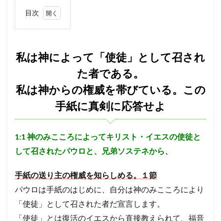
長老
ヨシャパテ
信仰
滅亡
箱舟
目次
十戒
賛美
一致
富
ぶどうの木
1
私は
クリスチャン
第１回伝道旅行
証明
慰め
神に
よっ
さばき
死
アタルヤ
創世記
洪水
私は神によって「使徒」として召され
て
金の子牛
信仰の到達点
心配
罪びと
実
「使
た者である。
徒」
福音
律法
示す
恵み
メルキゼデク
私は神からの権威を帯びている。この
とし
て召
選び
ユダ
天地創造
聖化
バラム
手紙に真剣に応答せよ
され
油注ぎ
聖霊
復活
勝利
交わり
た者
であ
第２回伝道旅行
教師
別の福音
忍耐
る。
1:1
神のみこころによってキリスト・イエスの使徒と
私は
救い
ヨアシュ
ヒゼキヤ
新生
して召されたパウロと、兄弟ソステネから、
神か
バテシェバ
原罪
永遠の命
ラザロ
割礼
らの
権威
聖徒
看守
判断
ガラテヤ
アハズヤ
手紙の送り主の権威を知らしめる。１節
を帯
びて
改革
アッシリヤ
マナセ
アブシャロム
パウロは手紙のはじめに、自分は神のみこころにより
い
ギデオン
神の保護
ロバの子
心
「使徒」として召された者だ宣言します。
る。
この
キリスト
リディア
分裂
善行
火
「
使徒」とは復活のイエスから直接教えられて、福音