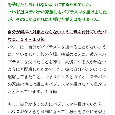
方
を受けたと言われないようにするためでした。
法：
現代
1:16
私はステパナの家族にもバプテスマを授けました
とパ
が、そのほかはだれにも授けた覚えはありません。
ウロ
の考
え方
自分が崇拝の対象とならないように気を付けていたパ
の違
いに
ウロ。１４－１６節
つい
パウロは、自分がバプテスマを授けることがないよう
て。
にしていました。彼の立場、権威のゆえに、彼からバ
プテスマを受けたことを誇り、高慢になる人が出ない
ようにと配慮したためでした。彼は自分がこのように
配慮してきたこと、つまりクリスとガイオ、ステパナ
の家族の他には誰にもバプテスマを授けなくて良かっ
たと言っています。１５節
もし、自分が多くの人にバプテスマを授けていたら、
パウロ派が大きな派閥になって、教会をさらに分裂さ