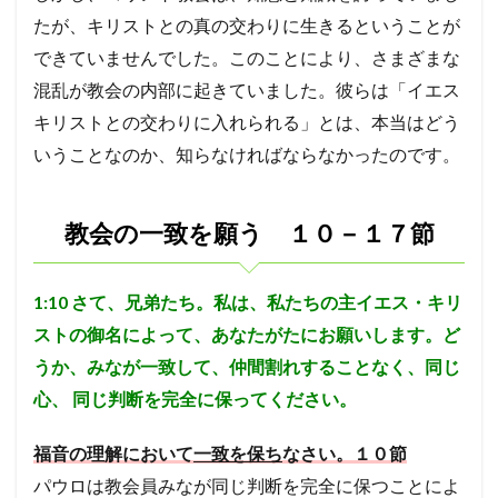
人で
はな
たが、キリストとの真の交わりに生きるということが
い。
できていませんでした。このことにより、さまざまな
キリ
スト
混乱が教会の内部に起きていました。彼らは「イエス
を信
キリストとの交わりに入れられる」とは、本当はどう
頼す
るよ
いうことなのか、知らなければならなかったのです。
うに
導く
人が
良い
教会の一致を願う １０－１７節
教
師。
（１
1:10
さて、兄弟たち。私は、私たちの主イエス・キリ
２－
１７
ストの御名によって、あなたがたにお願いします。ど
節か
ら考
うか、みなが一致して、仲間割れすることなく、同じ
え
心、
同じ判断を完全に保ってください。
る）
5.4
福音の理解において
一致を保ち
なさい。１０節
考察
４
パウロは教会員みなが同じ判断を完全に保つことによ