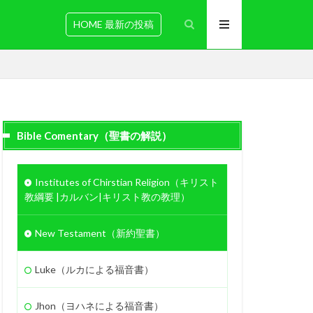
HOME 最新の投稿
Bible Comentary（聖書の解説）
伝道
十字架
Institutes of Chirstian Religion（キリスト
ホセア
アベル
教綱要 |カルバン|キリスト教の教理）
金
教え
善を行う
New Testament（新約聖書）
滅亡
箱舟
証明
Luke（ルカによる福音書）
慰め
罪びと
実
Jhon（ヨハネによる福音書）
聖化
バラム