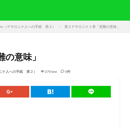
記
lonians（テサロニケ人への手紙 第２）
第２テサロニケ１章「患難の意味」
難の意味」
果
要約）
奇跡
ヨラム
カイン
モーセ
マアカ
自由
（テサロニケ人への手紙 第２）
27View
0件
バ
アグリッパ王
あいさつ
偽り
イザベル
悔い改め
同盟
旧約
迫害
裁判
国家
ヘロデ
ローマ
献
愛
サマリヤ
ノア
シナイ山
アハブの子アハズヤ
新約
責任
ペテロ
御霊
苦しみ
長老
ヨシャパテ
信仰
一致
富
ぶどうの木
クリスチャン
第１回伝道旅行
アタルヤ
創世記
洪水
金の子牛
信仰の到達点
心配
示す
恵み
メルキゼデク
選び
ユダ
天地創造