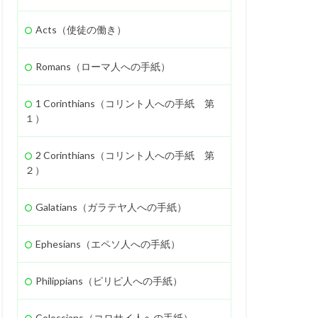
忍耐
救い
Acts（使徒の働き）
礼
聖徒
ャロム
ギデオン
Romans（ローマ人への手紙）
エホヤダ
疫病
1 Corinthians（コリント人への手紙 第
ロニケ
処罰
１）
ホサナ
高ぶり
2 Corinthians（コリント人への手紙 第
ネ
離婚
偽
２）
ン族
弟子
Galatians（ガラテヤ人への手紙）
バデヤ
モアブ
スラエル
使徒
Ephesians（エペソ人への手紙）
処女マリヤ
報い
ナアマン
Philippians（ピリピ人への手紙）
計画
殉教
木の実
Colossians（コロサイ人への手紙）
奴隷