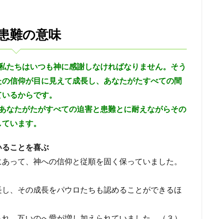
悔いた心
過ぎ越し
礼拝
パウロ
エルサレム
聖餐
摂理
権威
偶像礼拝
知る
祈り
預言
レハブアム
患難の意味
ソロモン
サウル一族
アドニヤ
シェバの女王
神殿
人口調査
私たちはいつも神に感謝しなければなりません。そう
たの信仰が目に見えて成長し、あなたがたすべての間
検索
ているからです。
あなたがたがすべての迫害と患難とに耐えながらその
しています。
いることを喜ぶ
にあって、神への信仰と従順を固く保っていました。
長し、その成長をパウロたちも認めることができるほ
られ、互いのへ愛が増し加えられていました。（３）