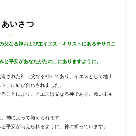
復活
勝利
交わり
第２回伝道旅行
教師
別の福音
ゼキヤ
新生
バテシェバ
原罪
永遠の命
ラザロ
割
 あいさつ
ガラテヤ
アハズヤ
改革
アッシリヤ
マナセ
アブシ
バの子
心
キリスト
リディア
分裂
善行
火
の父なる神および主イエス・キリストにあるテサロニ
ル
アビメレク
神への服従
シュロ
支配
召命
テサ
昇天
エフー
病
エサウ
サウル
ミカ
サタン
みと平安があなたがたの上にありますように。
会
ベレヤ
結婚
光
エリヤ
エリシャ
アマツヤ
ゴリアテ
サムソン
誘惑
偽善
とりなし
戦い
アテ
創造された神（父なる神）であり、イエスとして地上
ブ
エホアヤズ
アブラハム
ヨシヤ
ヨナタン
ベンジャミ
スト」に結び合わされました。
、律法学者たち
予定
武器
コリント
悪霊
天使
オ
べることにより、イエスは父なる神であり、救い主キ
ライ
偶像崇拝
イエス
信仰義認
罪の赦し
終末
イ
）
確信
失望
シュネムの女
ウジヤ
約束
ヨセフ
は、神によって与えられます。
再臨
異邦人
ステパノ
アポロ
女性
希望
アハブ
みと平安が与えられるように、神に祈っています。
間の創造
エジプト
誕生
審判
砕かれた心
最後の晩餐
かぶり物
テモテ
アラム
ツァラアト
アハズ
知恵の