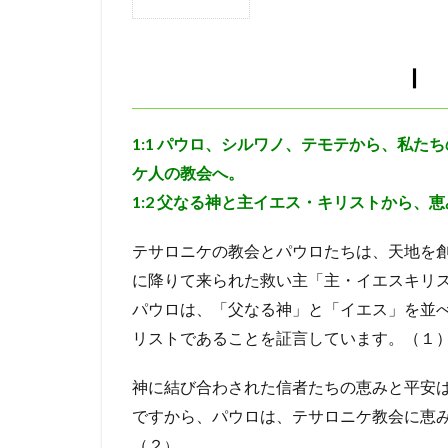
1
油注ぎ
聖霊
Ⅰ
あい
ヨアシュ
ヒ
Ⅰ
さつ
看守
判断
2
神の保護
ロ
Ⅱ
1:1
パウロ、シルワノ、テモテから、私たち
ヤコブ
ナバ
患難
ケ人の教会へ。
の意
誤った
アサ
味
1:2
父なる神と主イエス・キリストから、恵
自己の死
教
3
長子の権利
テサロニケの教会とパウロたちは、天地を
神
やもめ
ヨア
が、
に降りて来られた救い主「主・イエスキリ
祭司、パリサイ人
彼ら
パウロは、「父なる神」と「イエス」を並
を天
ザカリヤ
サ
リストであることを証言しています。（１
国に
エペソ
体
入る
にふ
神に結び合わされた信者たちの恵みと平安
病気のいやし
さわ
ですから、パウロは、テサロニケ教会に恵
アザルヤ
人
しい
（２
者に
）
第３回伝道旅行