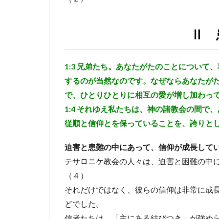
して
アビヤ
天国
くだ
神
聖書
さる
Ⅱ 
よう
破滅
ダビデ
に
ききん
遺言
神
1:3
兄弟たち。あなたがたのことについて、
が、
するのが当然なのです。なぜならあなたが
彼ら
の働
で、ひとりひとりに相互の愛が増し加わっ
き
1:4
それゆえ私たちは、神の諸教会の間で、
を、
完成
従順と信仰とを保っていることを、誇りと
して
くだ
迫害と患難の中にあって、信仰が成長して
さる
テサロニケ教会の人々は、迫害と困難の中
よう
に祈
（４）
る
それだけではなく、彼らの信仰は非常に成
3.1
どでした。
迫害
信者たちは、「主にある結びつき」が強め