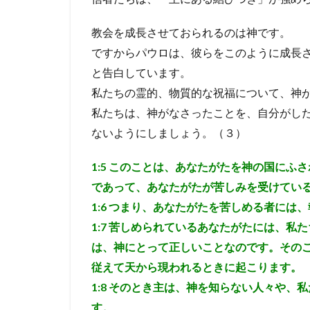
や困
難な
教会を成長させておられるのは神です。
中に
ある
ですからパウロは、彼らをこのように成長
キリ
と告白しています。
スト
私たちの霊的、物質的な祝福について、神
者た
ちが
私たちは、神がなさったことを、自分がし
覚え
ないようにしましょう。（３）
てお
くべ
きこ
1:5
このことは、あなたがたを神の国にふさ
と
であって、あなたがたが苦しみを受けてい
1:6
つまり、あなたがたを苦しめる者には、
1:7
苦しめられているあなたがたには、私た
は、神にとって正しいことなのです。その
従えて天から現われるときに起こります。
1:8
そのとき主は、神を知らない人々や、私
す。