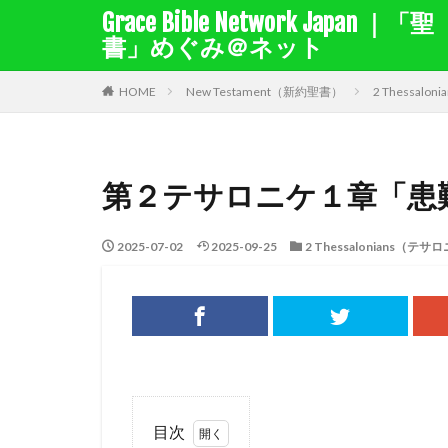
Grace Bible Network Japan ｜「聖
書」めぐみ＠ネット
１サムエル記
１列王
HOME
New Testament（新約聖書）
2 Thessa
聖書を選択
第２テサロニケ１章「患
キーワード検索結
キリスト教綱要（
2025-07-02
2025-09-25
2 Thessalonians
賜物
バルナ
出エジプト
ナボテ
神の
バプテスマ
十戒
賛美
さばき
死
目次
福音
律法