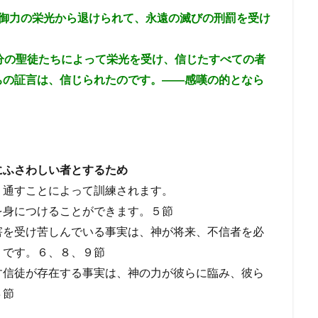
御力の栄光から退けられて、永遠の滅びの刑罰を受け
分の聖徒たちによって栄光を受け、信じたすべての者
ちの証言は、信じられたのです。――感嘆の的となら
にふさわしい者とするため
り通すことによって訓練されます。
を身につけることができます。５節
害を受け苦しんでいる事実は、
神が将来、不信者を必
）です。６、８、９節
す信徒が存在する事実は、神の力が彼らに臨み、彼ら
４節