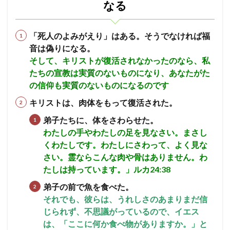
なる
ので
使徒
エペソ
体
確信
失望
はな
い
シュネムの女
ウジヤ
約束
ヨセフ
今の
「死人のよみがえり」はある。そうでなければ福
霊と
処女マリヤ
報い
病気のいやし
再臨
音は偽りになる。
体を
異邦人
ステパノ
アポロ
女性
希望
もっ
そして、キリストが復活されなかったのなら、私
て復
たちの宣教は実質のないものになり、あなたがた
アハブ
ナアマン
アザルヤ
人間の創造
活す
の信仰も実質のないものになるのです
る
エジプト
誕生
審判
砕かれた心
キリストは、肉体をもって復活された。
5
最後の晩餐
計画
殉教
第３回伝道旅行
肉体
かぶり物
弟子たちに、体をさわらせた。
テモテ
アラム
ツァラアト
が違
った
わたしの手やわたしの足を見なさい。まさし
アハズ
知恵の木の実
奴隷
アビヤ
天国
性質
くわたしです。わたしにさわって、よく見な
をも
悔いた心
過ぎ越し
礼拝
パウロ
さい。霊ならこんな肉や骨はありません。わ
って
エルサレム
聖餐
励ます
罪
神
復活
たしは持っています。」ルカ24:38
する
聖書
摂理
権威
偶像礼拝
知る
弟子の前で魚を食べた。
6
祈り
預言
レハブアム
ヤロブアム
破滅
それでも、彼らは、うれしさのあまりまだ信
信じ
じられず、不思議がっているので、イエス
ダビデ
ソロモン
サウル一族
アドニヤ
た者
も、
は、「ここに何か食べ物がありますか。」と
シェバの女王
神殿
知恵
契約
ききん