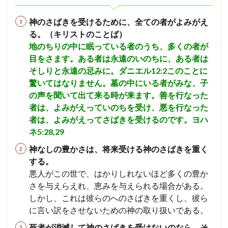
神のさばきを受けるために、全ての者がよみがえ
る。（キリストのことば）
地のちりの中に眠っている者のうち、多くの者が
目をさます。ある者は永遠のいのちに、ある者は
そしりと永遠の忌みに。ダニエル12:2
このことに
驚いてはなりません。墓の中にいる者がみな、子
の声を聞いて出て来る時が来ます。善を行なった
者は、よみがえっていのちを受け、悪を行なった
者は、よみがえってさばきを受けるのです。
ヨハ
ネ5:28,29
神なしの豊かさは、将来受ける神のさばきを重く
する。
悪人がこの世で、はかりしれないほど多くの豊か
さを与えらえれ、恵みを与えられる場合がある。
しかし、これは彼らのへのさばきを重くし、彼ら
に言い訳をさせないための神の取り扱いである。
死者が消滅して神のさばきを受けないのなら、そ