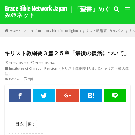
Grace Bible Network Japan ｜「聖書」めぐ
１サムエル記
１列王記
み＠ネット
聖書を選択
HOME
Institutes of Chirstian Religion（キリスト教綱要 |カルバン
キーワード検索結果
キリスト教綱要３篇２５章「最後の復活について」
キリスト教綱要（要約）
奇跡
ヨラム
カイン
2022-05-25
2022-06-14
モーセ
マアカ
自由
伝道
十字架
Institutes of Chirstian Religion（キリスト教綱要 |カルバン|キリスト教の教
理）
賜物
バルナバ
アグリッパ王
あいさつ
84View
0件
偽り
イザベル
悔い改め
ホセア
アベル
出エジプト
同盟
旧約
迫害
裁判
国家
ヘロデ
ローマ
献金
教え
ナボテ
神の愛
サマリヤ
ノア
シナイ山
アハブの子アハズヤ
新約
善を行う
目次
1
バプテスマ
責任
ペテロ
御霊
苦しみ