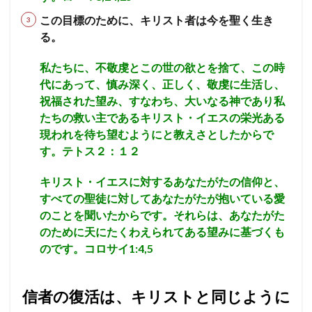
エホヤダ
疫病
ヤコブ
ナバル
3
この目標のために、キリスト者は今を聖く生き
これ
アビメレク
神への服従
シュロ
支配
る。
は神
の全
召命
テサロニケ
処罰
誤った
アサ
私たちに、不敬虔とこの世の欲とを捨て、この時
能に
昇天
エフー
病
エサウ
サウル
よっ
代にあって、慎み深く、正しく、敬虔に生活し、
て成
ミカ
サタン
ホサナ
自己の死
教会
祝福された望み、すなわち、大いなる神であり私
され
たちの救い主であるキリスト・イエスの栄光ある
る
ベレヤ
結婚
光
エリヤ
エリシャ
神は
現われを待ち望むようにと教えさとしたからで
アマツヤ
高ぶり
長子の権利
ゴリアテ
約束
す。テトス２：１２
した
サムソン
誘惑
偽善
とりなし
戦い
こと
を守
キリスト・イエスに対するあなたがたの信仰と、
アテネ
離婚
偽
やもめ
ヨアブ
られ
すべての聖徒に対してあなたがたが抱いている愛
エホアヤズ
アブラハム
ヨシヤ
ヨナタン
る
のことを聞いたからです。それらは、あなたがた
ベンジャミン族
弟子
4
のために天にたくわえられてある望みに基づくも
霊と
祭司、パリサイ人、律法学者たち
予定
武器
のです。コロサイ1:4,5
体が
コリント
悪霊
天使
オバデヤ
モアブ
全く
新し
ザカリヤ
サライ
偶像崇拝
イエス
くさ
信者の復活は、キリストと同じように
れる
信仰義認
罪の赦し
終末
イスラエル