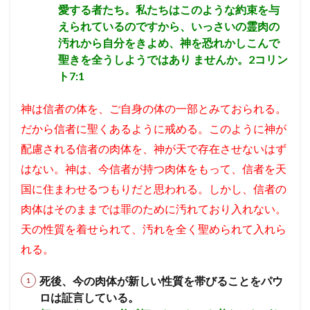
愛する者たち。私たちはこのような約束を与
えられているのですから、いっさいの霊肉の
汚れから自分をきよめ、神を恐れかしこんで
聖きを全うしようではあり ませんか。2コリン
ト7:1
神は信者の体を、ご自身の体の一部とみておられる。
だから信者に
聖くあるように戒める。
このように神が
配慮される信者の肉体を、神が天で存在させないはず
はない。神は、今信者が持つ肉体をもって、信者を天
国に住まわせるつもりだと思われる。しかし、信者の
肉体はそのままでは罪のために汚れており入れない。
天の性質を着せられて、汚れを全く聖められて入れら
れる。
死後、今の肉体が新しい性質を帯びることをパウ
ロは証言している。