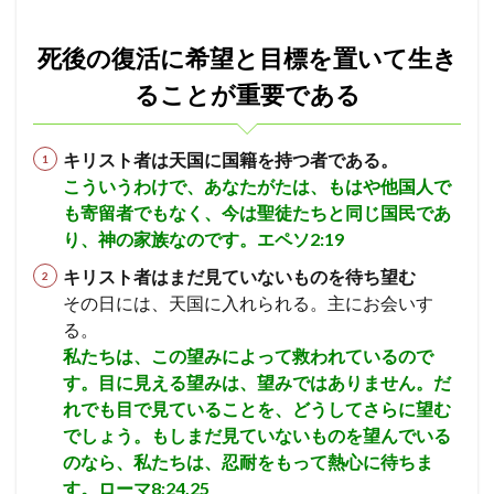
死後
長老
ヨシャパテ
信仰
滅亡
箱舟
の復
活に
死後の復活に希望と目標を置いて生き
十戒
賛美
一致
富
ぶどうの木
希望
クリスチャン
第１回伝道旅行
証明
慰め
と目
ることが重要である
標を
さばき
死
アタルヤ
創世記
洪水
置い
て生
金の子牛
信仰の到達点
心配
罪びと
実
キリスト者は天国に国籍を持つ者である。
きる
こういうわけで、あなたがたは、もはや他国人で
福音
律法
示す
恵み
メルキゼデク
こと
が重
も寄留者でもなく、今は聖徒たちと同じ国民であ
選び
ユダ
天地創造
聖化
バラム
要で
り、神の家族なのです。エペソ2:19
ある
油注ぎ
聖霊
復活
勝利
交わり
キリスト者はまだ見ていないものを待ち望む
2
第２回伝道旅行
教師
別の福音
忍耐
その日には、天国に入れられる。主にお会いす
信者
救い
ヨアシュ
ヒゼキヤ
新生
の復
る。
活
バテシェバ
原罪
永遠の命
ラザロ
割礼
私たちは、この望みによって救われているので
は、
す。目に見える望みは、望みではありません。だ
キリ
聖徒
看守
判断
ガラテヤ
アハズヤ
スト
れでも目で見ていることを、どうしてさらに望む
改革
アッシリヤ
マナセ
アブシャロム
と同
でしょう。もしまだ見ていないものを望んでいる
じよ
ギデオン
神の保護
ロバの子
心
のなら、私たちは、忍耐をもって熱心に待ちま
うに
なる
キリスト
リディア
分裂
善行
火
す。ローマ8;24,25