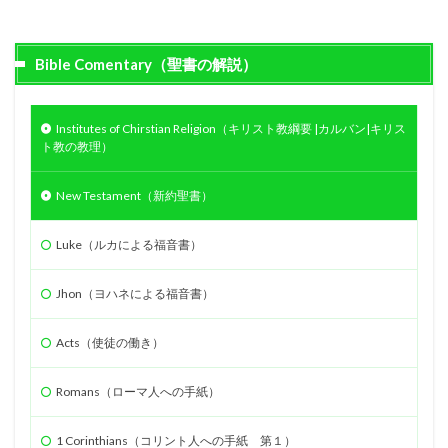
Bible Comentary（聖書の解説）
Institutes of Chirstian Religion（キリスト教綱要 |カルバン|キリス
ト教の教理）
New Testament（新約聖書）
Luke（ルカによる福音書）
Jhon（ヨハネによる福音書）
Acts（使徒の働き）
Romans（ローマ人への手紙）
1 Corinthians（コリント人への手紙 第１）