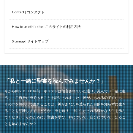
Contact | コンタクト
How to use this site | このサイトの利用方法
Sitemap | サイトマップ
「私と一緒に聖書を読んでみませんか？」
今から約２０００年前、キリストは預言されていた通り、死んで３日後に復
活し、ご自身が神であることを証明されました。神がおられるのですから、
その方を無視して生きることは、神があなたを造られた目的を知らずに生き
ることを意味します。どうか、神を知り、神に生かされる確かな人生を歩ん
でください。そのために、聖書を学び、神について、自分について、知るこ
とを始めませんか？