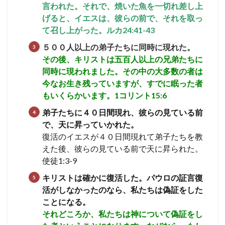
信じ
言われた。それで、焼いた魚を一切れ差し上
なか
遺言
人口調査
げると、イエスは、彼らの前で、それを取っ
った
者も
て召し上がった。
ルカ24:41-43
すべ
検索
５００人以上の弟子たちに同時に現れた。
て復
活し
その後、キリストは五百人以上の兄弟たちに
て、
同時に現われました。その中の大多数の者は
神の
今なお生き残っていますが、すでに眠った者
さば
きを
もいくらかいます。
1コリント15:6
受け
る
弟子たちに４０日間現れ、彼らの見ている前
で、天に昇っていかれた。
復活のイエスが４０日間現れて弟子たちを教
えた後、彼らの見ている前で天に昇られた。
使徒1:3-9
キリストは確かに復活した。パウロの証言
復
活がしなかったのなら、私たちは偽証をした
ことになる。
それどころか、私たちは神について偽証をし