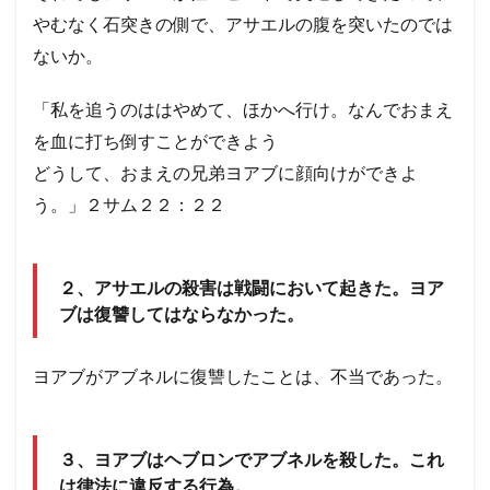
分の
やむなく石突きの側で、アサエルの腹を突いたのでは
罪の
ないか。
刈り
取り
に苦
「私を追うのははやめて、ほかへ行け。なんでおまえ
しん
だ。
を血に打ち倒すことができよう
この
どうして、おまえの兄弟ヨアブに顔向けができよ
こと
か
う。」２サム２２：２２
ら、
旧約
と新
約時
２、アサエルの殺害は戦闘において起きた。ヨア
代の
ブは復讐してはならなかった。
「罪
のあ
がな
いの
ヨアブがアブネルに復讐したことは、不当であった。
違
い」
につ
いて
３、ヨアブはヘブロンでアブネルを殺した。これ
考え
は律法に違反する行為。