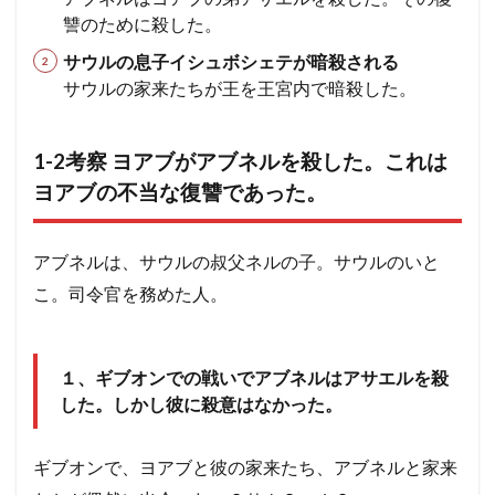
た。
讐のために殺した。
使徒
エペソ
体
確信
失望
これ
シュネムの女
ウジヤ
約束
ヨセフ
はヨ
サウルの息子イシュボシェテが暗殺される
アブ
サウルの家来たちが王を王宮内で暗殺した。
処女マリヤ
報い
病気のいやし
再臨
の不
当な
異邦人
ステパノ
アポロ
女性
希望
復讐
アハブ
ナアマン
アザルヤ
人間の創造
1-2考察 ヨアブがアブネルを殺した。これは
であ
っ
ヨアブの不当な復讐であった。
エジプト
誕生
審判
砕かれた心
た。
最後の晩餐
計画
殉教
第３回伝道旅行
2
2 イ
かぶり物
テモテ
アラム
ツァラアト
アブネルは、サウルの叔父ネルの子。サウルのいと
スラエ
アハズ
知恵の木の実
奴隷
アビヤ
天国
こ。司令官を務めた人。
ル全土
の王に
悔いた心
過ぎ越し
礼拝
パウロ
なる
（３３
エルサレム
聖餐
励ます
罪
神
年）
１、ギブオンでの戦いでアブネルはアサエルを殺
聖書
摂理
権威
偶像礼拝
知る
２サム
した。しかし彼に殺意はなかった。
５章
祈り
預言
レハブアム
ヤロブアム
破滅
2.1
ダビデ
ソロモン
サウル一族
アドニヤ
ギブオンで、ヨアブと彼の家来たち、アブネルと家来
2-1考
シェバの女王
神殿
知恵
契約
ききん
察