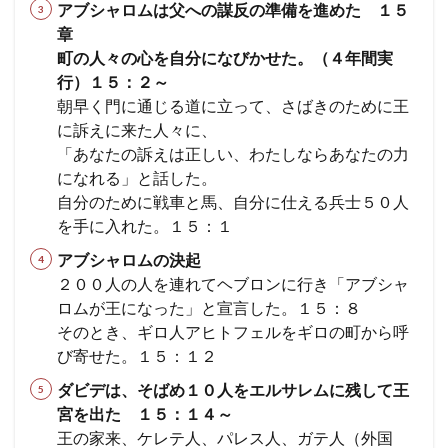
アブシャロムは父への謀反の準備を進めた １５
章
町の人々の心を自分になびかせた。（４年間実
行）１５：２～
朝早く門に通じる道に立って、さばきのために王
に訴えに来た人々に、
「あなたの訴えは正しい、わたしならあなたの力
になれる」と話した。
自分のために戦車と馬、自分に仕える兵士５０人
を手に入れた。１５：１
アブシャロムの決起
２００人の人を連れてヘブロンに行き「アブシャ
ロムが王になった」と宣言した。１５：８
そのとき、ギロ人アヒトフェルをギロの町から呼
び寄せた。１５：１２
ダビデは、そばめ１０人をエルサレムに残して王
宮を出た １５：１４～
王の家来、ケレテ人、パレス人、ガテ人（外国