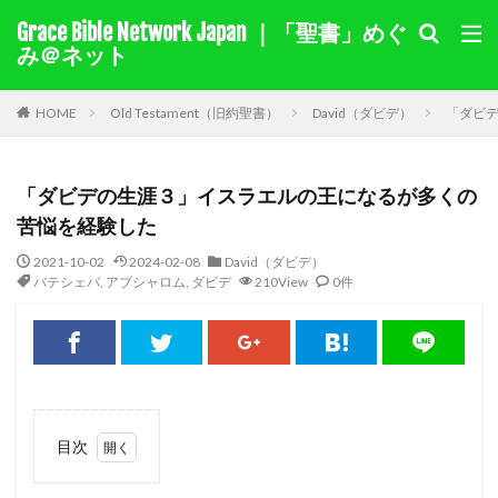
Grace Bible Network Japan ｜「聖書」めぐ
１サムエル記
１列王記
み＠ネット
聖書を選択
HOME
Old Testament（旧約聖書）
David（ダビデ）
「ダビ
キーワード検索結果
「ダビデの生涯３」イスラエルの王になるが多くの
キリスト教綱要（要約）
奇跡
ヨラム
カイン
苦悩を経験した
モーセ
マアカ
自由
伝道
十字架
2021-10-02
2024-02-08
David（ダビデ）
バテシェバ
,
アブシャロム
,
ダビデ
210View
0件
賜物
バルナバ
アグリッパ王
あいさつ
偽り
イザベル
悔い改め
ホセア
アベル
出エジプト
同盟
旧約
迫害
裁判
国家
ヘロデ
ローマ
献金
教え
ナボテ
神の愛
サマリヤ
ノア
シナイ山
目次
アハブの子アハズヤ
新約
善を行う
1
バプテスマ
責任
ペテロ
御霊
苦しみ
1