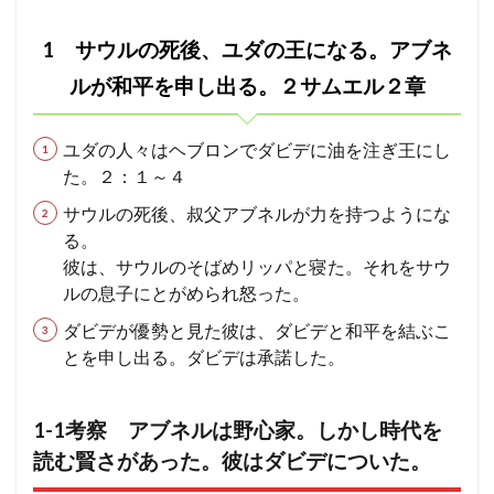
サウ
長老
ヨシャパテ
信仰
滅亡
箱舟
ルの
1 サウルの死後、ユダの王になる。アブネ
十戒
賛美
一致
富
ぶどうの木
死
後、
ルが和平を申し出る。２サムエル２章
クリスチャン
第１回伝道旅行
証明
慰め
ユダ
の王
さばき
死
アタルヤ
創世記
洪水
にな
ユダの人々はヘブロンでダビデに油を注ぎ王にし
金の子牛
信仰の到達点
心配
罪びと
実
る。
た。２：１～４
アブ
福音
律法
示す
恵み
メルキゼデク
ネル
サウルの死後、叔父アブネルが力を持つようにな
が和
選び
ユダ
天地創造
聖化
バラム
平を
る。
油注ぎ
聖霊
復活
勝利
交わり
申し
彼は、サウルのそばめリッパと寝た。それをサウ
出
第２回伝道旅行
教師
別の福音
忍耐
ルの息子にとがめられ怒った。
る。
２サ
救い
ヨアシュ
ヒゼキヤ
新生
ダビデが優勢と見た彼は、ダビデと和平を結ぶこ
ムエ
バテシェバ
原罪
永遠の命
ラザロ
割礼
とを申し出る。ダビデは承諾した。
ル２
章
聖徒
看守
判断
ガラテヤ
アハズヤ
1.1
改革
アッシリヤ
マナセ
アブシャロム
1-1考察 アブネルは野心家。しかし時代を
1-1考
ギデオン
神の保護
ロバの子
心
察
読む賢さがあった。彼はダビデについた。
アブ
キリスト
リディア
分裂
善行
火
ネル