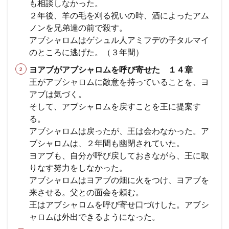
も相談しなかった。
２年後、羊の毛を刈る祝いの時、酒によったアム
ノンを兄弟達の前で殺す。
アブシャロムはゲシュル人アミフデの子タルマイ
のところに逃げた。（３年間）
ヨアブがアブシャロムを呼び寄せた １４章
王がアブシャロムに敵意を持っていることを、ヨ
アブは気づく。
そして、アブシャロムを戻すことを王に提案す
る。
アブシャロムは戻ったが、王は会わなかった。ア
ブシャロムは、２年間も幽閉されていた。
ヨアブも、自分が呼び戻しておきながら、王に取
りなす努力をしなかった。
アブシャロムはヨアブの畑に火をつけ、ヨアブを
来させる。父との面会を頼む。
王はアブシャロムを呼び寄せ口づけした。アブシ
ャロムは外出できるようになった。