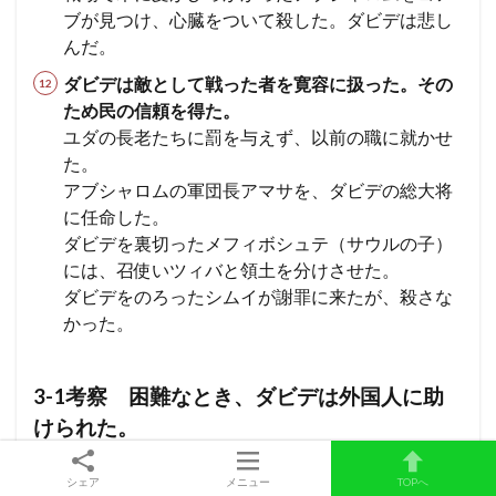
ブが見つけ、心臓をついて殺した。
ダビデは悲し
んだ。
ダビデは敵として戦った者を寛容に扱った。その
ため民の信頼を得た。
ユダの長老たちに罰を与えず、以前の職に就かせ
た。
アブシャロムの軍団長アマサを、ダビデの総大将
に任命した。
ダビデを裏切ったメフィボシュテ（サウルの子）
には、召使いツィバと領土を分けさせた。
ダビデをのろったシムイが謝罪に来たが、殺さな
かった。
3-1考察 困難なとき、ダビデは外国人に助
けられた。
シェア
メニュー
TOPへ