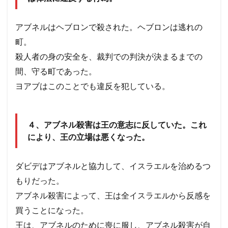
る。
3
アブネルはヘブロンで殺された。ヘブロンは逃れの
3
息子
町。
アブ
シャ
殺人者の身の安全を、裁判での判決が決まるまでの
ロム
間、守る町であった。
の反
抗
ヨアブはこのことでも違反を犯している。
２サ
ム１
２章
～
４、アブネル殺害は王の意志に反していた。これ
3.1
により、王の立場は悪くなった。
3-1考
察
困難
ダビデはアブネルと協力して、イスラエルを治めるつ
なと
もりだった。
き、
ダビ
アブネル殺害によって、王は全イスラエルから反感を
デは
買うことになった。
外国
人に
王は、アブネルのために喪に服し、アブネル殺害が自
助け