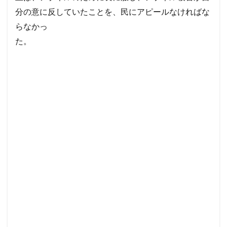
られ
分の意に反していたことを、民にアピールなければな
た。
らなかっ
3.2
た。
3-2考
察
アヒ
トフ
ェル
のす
ぐれ
たは
かり
ごと
が実
行さ
れな
かっ
た。
これ
は、
ダビ
デを
勝た
せる