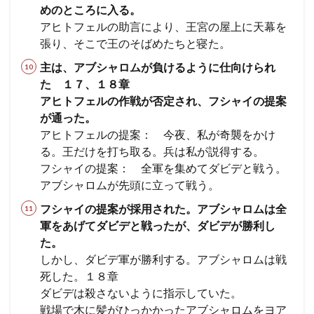
めのところに入る。
アヒトフェルの助言により、王宮の屋上に天幕を
張り、そこで王のそばめたちと寝た。
主は、アブシャロムが負けるように仕向けられ
た １７、１８章
アヒトフェルの作戦が否定され、フシャイの提案
が通った。
アヒトフェルの提案： 今夜、私が奇襲をかけ
る。王だけを打ち取る。兵は私が説得する。
フシャイの提案： 全軍を集めてダビデと戦う。
アブシャロムが先頭に立って戦う。
フシャイの提案が採用された。アブシャロムは全
軍をあげてダビデと戦ったが、ダビデが勝利し
た。
しかし、ダビデ軍が勝利する。アブシャロムは戦
死した。１８章
ダビデは殺さないように指示していた。
戦場で木に髪がひっかかったアブシャロムをヨア