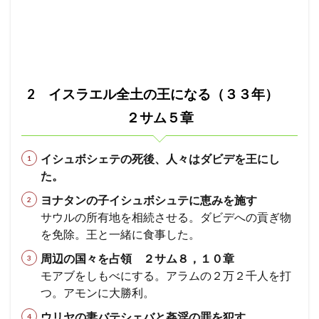
2 イスラエル全土の王になる（３３年）
２サム５章
イシュボシェテの死後、人々はダビデを王にし
た。
ヨナタンの子イシュボシュテに恵みを施す
サウルの所有地を相続させる。ダビデへの貢ぎ物
を免除。王と一緒に食事した。
周辺の国々を占領 ２サム８，１０章
モアブをしもべにする。アラムの２万２千人を打
つ。アモンに大勝利。
ウリヤの妻バテシェバと姦淫の罪を犯す