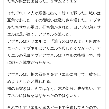
たちが偶然に出会った。２サム２：１２
ダビ
遺言
人口調査
デは
それぞれ１２人が順番に出て１対１で戦った。戦いは
バテ
シェ
検索
互角であった。その後戦いは激しさを増した。アブネ
バと
のこ
ルたちサウル軍は、打ち負かされた。ヨアブの弟アサ
と
エルは足が速く、アブネルを追った。
で、
姦淫
アブネルはアサエルに、「追うのはやめよ」と何度も
と殺
人の
言った。アブネルはアサエルを殺したくなかった。ア
罪を
サエルの兄ヨアブとアブネルはサウルの指揮下で、共
犯し
た。
に戦った戦友だったから。
彼は
神に
アブネルは、槍の石突きをアサエルに向けて、彼を止
ゆる
され
めようとしたと思われる。
た。
しか
槍の石突きは、刃ではなく、木の部分。先が丸い。ア
し、
ブネルには殺意はなかったのではないか。
その
後の
人生
それでもアサエルが猛スピードで突進してきたので、
で自