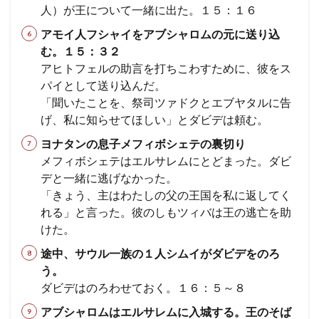
人）が王について一緒に出た。１５：１６
アモイ人フシャイをアブシャロムの元に送り込
む。１５：３２
アヒトフェルの助言を打ちこわすために、彼をス
パイとして送り込んだ。
「聞いたことを、祭司ツァドクとエブヤタルに告
げ、私に知らせてほしい」とダビデは頼む。
ヨナタンの息子メフィボシェテの裏切り
メフィボシェテはエルサレムにとどまった。ダビ
デと一緒に逃げなかった。
「きょう、主はわたしの父の王国を私に返してく
れる」と言った。彼のしもツィバは王の逃亡を助
けた。
途中、サウル一族の１人シムイがダビデをのろ
う。
ダビデはのろわせておく。１６：５～８
アブシャロムはエルサレムに入城する。王のそば