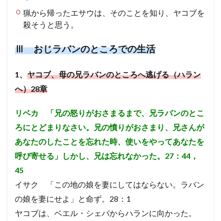
猟から帰ったエサウは、そのことを知り、ヤコブを
遺言
人口調査
殺そうと思う。
検索
Ⅲ おじラバンのところでの生活
1、
ヤコブ、母の兄ラバンのところへ逃げる（ハラン
へ）28章
リベカ 「兄の怒りがおさまるまで、兄ラバンのとこ
ろにとどまりなさい。兄の憤りがおさまり、兄さんが
あなたのしたことを忘れた時、使いをやってあなたを
呼び寄せる」しかし、兄は忘れなかった。27：44，
45
イサク 「この地の娘を妻にしてはならない。ラバン
の娘を妻にせよ」と命ず。28：1
ヤコブは、ベエル・シェバからハランに向かった。