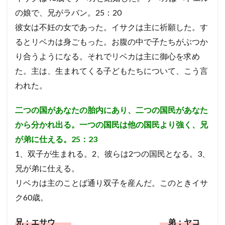
長老
ヨシャパテ
信仰
滅亡
箱舟
の娘で、兄がラバン。25：20
十戒
賛美
一致
富
ぶどうの木
彼女は不妊の女であった。イサクは主に祈願した。す
クリスチャン
第１回伝道旅行
証明
慰め
るとリベカは身ごもった。
お腹の中で子たちがぶつか
さばき
死
アタルヤ
創世記
洪水
り合うようになる。それでリベカは主に御心を求め
金の子牛
信仰の到達点
心配
罪びと
実
た。
主は、生まれてくる子どもたちについて、こう言
われた。
福音
律法
示す
恵み
メルキゼデク
選び
ユダ
天地創造
聖化
バラム
二つの国があなたの胎内にあり、二つの国民があなた
油注ぎ
聖霊
復活
勝利
交わり
から分かれ出る。一つの国民は他の国民より強く、兄
第２回伝道旅行
教師
別の福音
忍耐
が弟に仕える。25：23
救い
ヨアシュ
ヒゼキヤ
新生
1、双子が生まれる。2、彼らは2つの国民となる。3、
バテシェバ
原罪
永遠の命
ラザロ
割礼
兄が弟に仕える。
聖徒
看守
判断
ガラテヤ
アハズヤ
リベカは主のことば通り双子を産んだ。このときイサ
改革
アッシリヤ
マナセ
アブシャロム
ク60歳。
ギデオン
神の保護
ロバの子
心
キリスト
リディア
分裂
善行
火
兄：エサウ
弟：ヤコ