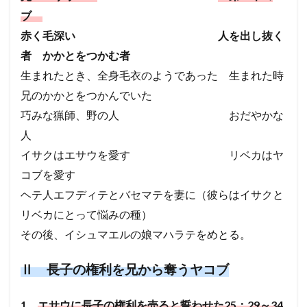
エホヤダ
疫病
ヤコブ
ナバル
ブ
赤く毛深い 人を出し抜く
アビメレク
神への服従
シュロ
支配
者 かかとをつかむ者
召命
テサロニケ
処罰
誤った
アサ
生まれたとき、全身毛衣のようであった 生まれた時
昇天
エフー
病
エサウ
サウル
兄のかかとをつかんでいた
ミカ
サタン
ホサナ
自己の死
教会
巧みな猟師、野の人 おだやかな
ベレヤ
結婚
光
エリヤ
エリシャ
人
アマツヤ
高ぶり
長子の権利
ゴリアテ
イサクはエサウを愛す リベカはヤ
サムソン
誘惑
偽善
とりなし
戦い
コブを愛す
アテネ
離婚
偽
やもめ
ヨアブ
ヘテ人エフディテとバセマテを妻に（彼らはイサクと
エホアヤズ
アブラハム
ヨシヤ
ヨナタン
リベカにとって悩みの種）
ベンジャミン族
弟子
その後、イシュマエルの娘マハラテをめとる。
祭司、パリサイ人、律法学者たち
予定
武器
コリント
悪霊
天使
オバデヤ
モアブ
Ⅱ 長子の権利を兄から奪うヤコブ
ザカリヤ
サライ
偶像崇拝
イエス
信仰義認
罪の赦し
終末
イスラエル
1、
エサウに長子の権利を売ると誓わせた25：29～34