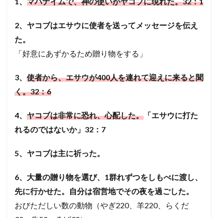
1、
マハナイムで、神の使いがヤコブに現れた。32：1
2、
ヤコブはエサウに使者を送ってメッセージを伝え
た。
「好意にあずかるため贈り物をする」
3、
使者から、エサウが400人を連れて迎えに来ると聞
く。32：6
4、
ヤコブは非常に恐れ、心配した。
「エサウに打た
れるのではないか」32：7
5、
ヤコブは主に祈った。
6、大量の贈り物を選び、1群れずつをしもべに渡し、
先に行かせた。自分は宿営地でその夜を過ごした。
おびただしい数の動物（やぎ220、羊220、らくだ