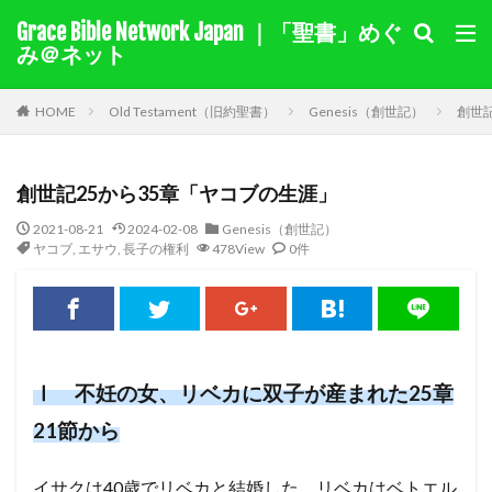
Grace Bible Network Japan ｜「聖書」めぐ
１サムエル記
１列王記
み＠ネット
聖書を選択
HOME
Old Testament（旧約聖書）
Genesis（創世記）
創世
キーワード検索結果
創世記25から35章「ヤコブの生涯」
キリスト教綱要（要約）
奇跡
ヨラム
カイン
2021-08-21
2024-02-08
Genesis（創世記）
モーセ
マアカ
自由
伝道
十字架
ヤコブ
,
エサウ
,
長子の権利
478View
0件
賜物
バルナバ
アグリッパ王
あいさつ
偽り
イザベル
悔い改め
ホセア
アベル
出エジプト
同盟
旧約
迫害
裁判
国家
ヘロデ
ローマ
献金
教え
Ⅰ 不妊の女、リベカに双子が産まれた25章
ナボテ
神の愛
サマリヤ
ノア
シナイ山
21節から
アハブの子アハズヤ
新約
善を行う
バプテスマ
責任
ペテロ
御霊
苦しみ
イサクは40歳でリベカと結婚した。リベカはベトエル