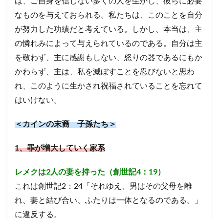
は、ご自身を信じない多くの人を生かし、彼らに必要
なものを与えておられる。
私たちは、このことを自分
が努力した功績だと考えている。しかし、本当は、主
の憐れみによって与えられているのである。自分は主
を敬わず、主に感謝もしない、怒りの器であるにもか
かわらず、主は、私を滅ぼすことを忍びないと思わ
れ、このように生かされ祝福されていることを忘れて
はいけない。
＜カインの末裔 子孫たち＞
1
、罪が増大していく家系
レメクは2人の妻を持った（創世記4：19）
これは創世記2：24
「それゆえ、男はその父母を離
れ、妻と結び合い、ふたりは一体となるのである。」
に違反する。