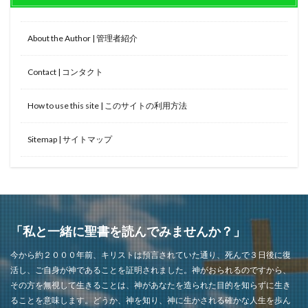
About the Author | 管理者紹介
Contact | コンタクト
How to use this site | このサイトの利用方法
Sitemap | サイトマップ
「私と一緒に聖書を読んでみませんか？」
今から約２０００年前、キリストは預言されていた通り、死んで３日後に復
活し、ご自身が神であることを証明されました。神がおられるのですから、
その方を無視して生きることは、神があなたを造られた目的を知らずに生き
ることを意味します。どうか、神を知り、神に生かされる確かな人生を歩ん