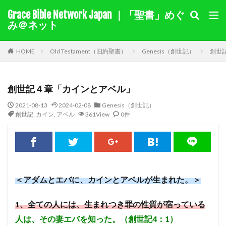
Grace Bible Network Japan ｜「聖書」めぐ
１サムエル記
１列王記
み＠ネット
聖書を選択
HOME
Old Testament（旧約聖書）
Genesis（創世記）
創世
キーワード検索結果
創世記４章「カインとアベル」
キリスト教綱要（要約）
奇跡
ヨラム
カイン
2021-08-13
2024-02-08
Genesis（創世記）
モーセ
マアカ
自由
伝道
十字架
創世記
,
カイン
,
アベル
361View
0件
賜物
バルナバ
アグリッパ王
あいさつ
偽り
イザベル
悔い改め
ホセア
アベル
出エジプト
同盟
旧約
迫害
裁判
国家
ヘロデ
ローマ
献金
教え
＜アダムとエバに、カインとアベルが生まれた。＞
ナボテ
神の愛
サマリヤ
ノア
シナイ山
1
、全ての人には、生まれつき罪の性質が宿っている
アハブの子アハズヤ
新約
善を行う
人は、その妻エバを知った。（創世記4：1）
バプテスマ
責任
ペテロ
御霊
苦しみ