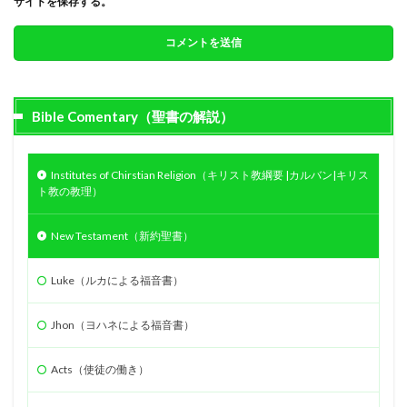
サイトを保存する。
Bible Comentary（聖書の解説）
Institutes of Chirstian Religion（キリスト教綱要 |カルバン|キリス
ト教の教理）
New Testament（新約聖書）
Luke（ルカによる福音書）
Jhon（ヨハネによる福音書）
Acts（使徒の働き）