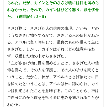
られた。だが、カインとそのささげ物には目を留めら
使徒
エペソ
体
確信
失望
れなかった。それで、カインはひどく怒り、顔を伏せ
シュネムの女
ウジヤ
約束
ヨセフ
た。（創世記4：3－5）
処女マリヤ
報い
病気のいやし
再臨
異邦人
ステパノ
アポロ
女性
希望
ささげ物は、ささげた人の信仰の表現。
だから、どの
アハブ
ナアマン
アザルヤ
人間の創造
ようなささげ物をするかで、ささげる人の信仰がわか
エジプト
誕生
審判
砕かれた心
る。
アベルは良く吟味して、最良のものを選んで主に
最後の晩餐
計画
殉教
第３回伝道旅行
ささげた。
しかし、カインはそれほどの注意を払わ
ず、収穫した物の中からささげた。
かぶり物
テモテ
アラム
ツァラアト
「主がささげ物に目を留める」とは、ささげた人の信
アハズ
知恵の木の実
奴隷
アビヤ
天国
仰を喜んで、その人を保護し、その人の祈りを聞くと
悔いた心
過ぎ越し
礼拝
パウロ
いうこと。だから、神が、アベルのささげ物だけに目
エルサレム
聖餐
励ます
罪
神
を留めたということは、アベルは神に認められ、カイ
聖書
摂理
権威
偶像礼拝
知る
ンは拒絶されたことを意味する。このことから、神は
祈り
預言
レハブアム
ヤロブアム
破滅
ご自分に心から敬意を払う者に恵みを施されることが
ダビデ
ソロモン
サウル一族
アドニヤ
わかる。
シェバの女王
神殿
知恵
契約
ききん