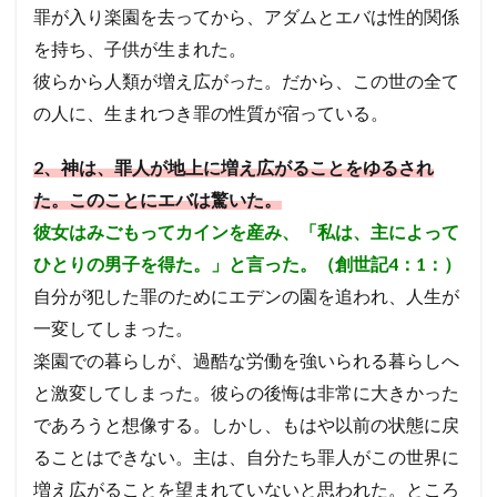
罪が入り楽園を去ってから、アダムとエバは性的関係
長老
ヨシャパテ
信仰
滅亡
箱舟
を持ち、子供が生まれた。
十戒
賛美
一致
富
ぶどうの木
彼らから人類が増え広がった。だから、この世の全て
クリスチャン
第１回伝道旅行
証明
慰め
の人に、生まれつき罪の性質が宿っている。
さばき
死
アタルヤ
創世記
洪水
金の子牛
信仰の到達点
心配
罪びと
実
2
、神は、罪人が地上に増え広がることをゆるされ
福音
律法
示す
恵み
メルキゼデク
た。このことにエバは驚いた。
選び
ユダ
天地創造
聖化
バラム
彼女はみごもってカインを産み、「私は、主によって
油注ぎ
聖霊
復活
勝利
交わり
ひとりの男子を得た。」と言った。
（創世記4：1：）
第２回伝道旅行
教師
別の福音
忍耐
自分が犯した罪のためにエデンの園を追われ、人生が
救い
ヨアシュ
ヒゼキヤ
新生
一変してしまった。
バテシェバ
原罪
永遠の命
ラザロ
割礼
楽園での暮らしが、過酷な労働を強いられる暮らしへ
聖徒
看守
判断
ガラテヤ
アハズヤ
と激変してしまった。彼らの後悔は非常に大きかった
改革
アッシリヤ
マナセ
アブシャロム
であろうと想像する。しかし、もはや以前の状態に戻
ギデオン
神の保護
ロバの子
心
ることはできない。主は、自分たち罪人がこの世界に
キリスト
リディア
分裂
善行
火
増え広がることを望まれていないと思われた。ところ