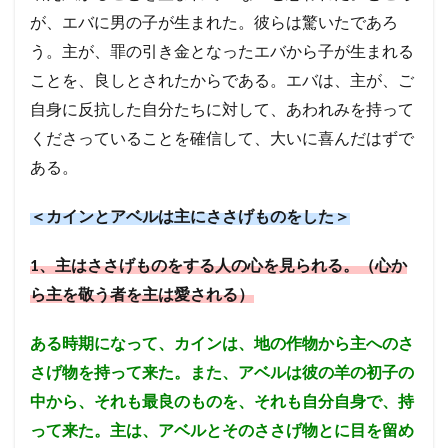
が、エバに男の子が生まれた。彼らは驚いたであろ
エホヤダ
疫病
ヤコブ
ナバル
う。
主が、罪の引き金となったエバから子が生まれる
アビメレク
神への服従
シュロ
支配
ことを、良しとされたからである。
エバは、主が、ご
召命
テサロニケ
処罰
誤った
アサ
自身に反抗した自分たちに対して、あわれみを持って
昇天
エフー
病
エサウ
サウル
くださっていることを確信して、大いに喜んだはずで
ミカ
サタン
ホサナ
自己の死
教会
ある。
ベレヤ
結婚
光
エリヤ
エリシャ
アマツヤ
高ぶり
長子の権利
ゴリアテ
＜カインとアベルは主にささげものをした＞
サムソン
誘惑
偽善
とりなし
戦い
アテネ
離婚
偽
やもめ
ヨアブ
1
、主はささげものをする人の心を見られる。（心か
エホアヤズ
アブラハム
ヨシヤ
ヨナタン
ら主を敬う者を主は愛される）
ベンジャミン族
弟子
ある時期になって、カインは、地の作物から主へのさ
祭司、パリサイ人、律法学者たち
予定
武器
さげ物を持って来た。また、アベルは彼の羊の初子の
コリント
悪霊
天使
オバデヤ
モアブ
中から、それも最良のものを、それも自分自身で、持
ザカリヤ
サライ
偶像崇拝
イエス
って来た。主は、アベルとそのささげ物とに目を留め
信仰義認
罪の赦し
終末
イスラエル