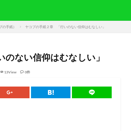
記
コブの手紙）
ヤコブの手紙２章 「行いのない信仰はむなしい」
いのない信仰はむなしい」
果
要約）
奇跡
ヨラム
カイン
モーセ
マアカ
自由
13View
0件
バ
アグリッパ王
あいさつ
偽り
イザベル
悔い改め
同盟
旧約
迫害
裁判
国家
ヘロデ
ローマ
献
愛
サマリヤ
ノア
シナイ山
アハブの子アハズヤ
新約
責任
ペテロ
御霊
苦しみ
長老
ヨシャパテ
信仰
一致
富
ぶどうの木
クリスチャン
第１回伝道旅行
アタルヤ
創世記
洪水
金の子牛
信仰の到達点
心配
示す
恵み
メルキゼデク
選び
ユダ
天地創造