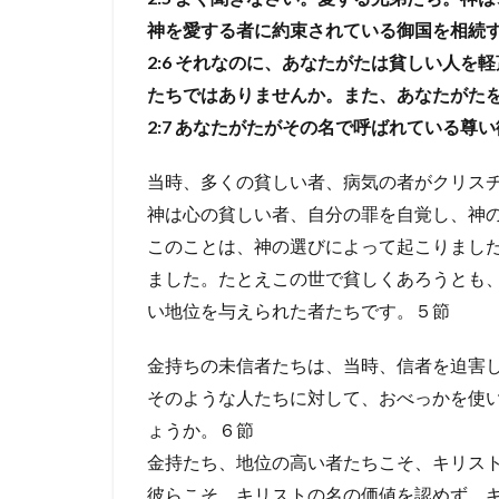
るで
神を愛する者に約束されている御国を相続す
はな
2:6
それなのに、あなたがたは貧しい人を軽
いか
彼ら
たちではありませんか。また、あなたがたを
に
2:7
あなたがたがその名で呼ばれている尊い
「こ
び
当時、多くの貧しい者、病気の者がクリス
る」
こと
神は心の貧しい者、自分の罪を自覚し、神
は、
このことは、神の選びによって起こりまし
おか
しい
ました。たとえこの世で貧しくあろうとも
では
い地位を与えられた者たちです。５節
ない
か
金持ちの未信者たちは、当時、信者を迫害
3
そのような人たちに対して、おべっかを使
「自
ょうか。６節
由の
律
金持たち、地位の高い者たちこそ、キリス
法」
彼らこそ、キリストの名の価値を認めず、