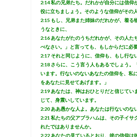
れ
2:14
私の兄弟たち。だれかが自分には信仰
る」
役に立ちましょう。そのような信仰がその人
と誤
2:15
もし、兄弟また姉妹のだれかが、着る
解し
ては
うなときに、
なら
2:16
あなたがたのうちだれかが、その人た
ない
べなさい。」と言っても、もしからだに必
4.2
2:17
それと同じように、信仰も、もし行な
考察
２
2:18
さらに、こう言う人もあるでしょう。
パウ
います。行ないのないあなたの信仰を、私に
ロと
をあなたに見せてあげます。」
ヤコ
ブは
2:19
あなたは、神はおひとりだと信じてい
矛盾
じて、身震いしています。
しな
い
2:20
ああ愚かな人よ。あなたは行ないのな
2:21
私たちの父アブラハムは、その子イサ
4.3
考察
れたではありませんか。
３
2:22
あなたの見ているとおり、彼の信仰は