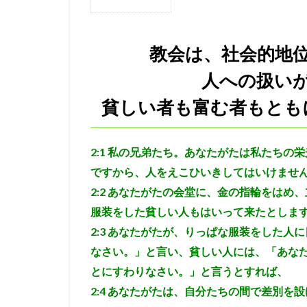
1
油注ぎ
聖霊
教会
は、
ヨアシュ
ヒ
教会は、社会的地
社会
看守
判断
的地
人への扱い
神の保護
ロ
位、
財産
ヤコブ
ナバ
貧しい者も富む者もとも
の有
誤った
アサ
無に
よっ
自己の死
教
2:1
私の兄弟たち。あなたがたは私たちの栄
て、
長子の権利
人へ
ですから、人をえこひいきしてはいけませ
の扱
やもめ
ヨア
2:2
あなたがたの会堂に、金の指輪をはめ、
いが
祭司、パリサイ人
服装をした貧しい人もはいって来たとしま
変わ
ザカリヤ
サ
らな
2:3
あなたがたが、りっぱな服装をした人に
いと
エペソ
体
なさい。」と言い、貧しい人には、「あなた
ころ
病気のいやし
貧し
とにすわりなさい。」と言うとすれば、
い者
アザルヤ
人
2:4
あなたがたは、自分たちの間で差別を設
も富
第３回伝道旅行