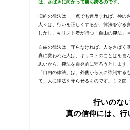
は、さばきに向かって勝ち誇るのです。
行い
がと
旧約の律法は、一点でも違反すれば、神の
もな
うも
人々は、行いを正しくするが、律法を守る
ので
しかし、キリスト者が持つ「自由の律法」
ある
4.1
自由の律法は、守らなければ、人をさばく
考察
真に救われた人は、キリストのことばを喜
１
思いから、律法を自発的に守ろうとします
２１
節か
「自由の律法」は、外側から人に強制する
ら２
て、人に律法を守らせるものです。１２節
６節
につ
いて
行いのな
「行
いに
真の信仰には、行
よっ
て義
とさ