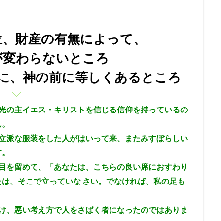
復活
勝利
交わり
第２回伝道旅行
教師
別の福音
ゼキヤ
新生
バテシェバ
原罪
永遠の命
ラザロ
割
位、財産の有無によって、
ガラテヤ
アハズヤ
改革
アッシリヤ
マナセ
アブシ
が変わらないところ
バの子
心
キリスト
リディア
分裂
善行
火
ル
アビメレク
神への服従
シュロ
支配
召命
テサ
に、神の前に等しくあるところ
昇天
エフー
病
エサウ
サウル
ミカ
サタン
会
ベレヤ
結婚
光
エリヤ
エリシャ
アマツヤ
光の主イエス・キリストを信じる信仰を持っているの
ゴリアテ
サムソン
誘惑
偽善
とりなし
戦い
アテ
ん。
ブ
エホアヤズ
アブラハム
ヨシヤ
ヨナタン
ベンジャミ
立派な服装をした人がはいって来、またみすぼらしい
、律法学者たち
予定
武器
コリント
悪霊
天使
オ
す。
ライ
偶像崇拝
イエス
信仰義認
罪の赦し
終末
イ
目を留めて、「あなたは、こちらの良い席におすわり
確信
失望
シュネムの女
ウジヤ
約束
ヨセフ
は、そこで立っていな さい。でなければ、私の足も
再臨
異邦人
ステパノ
アポロ
女性
希望
アハブ
間の創造
エジプト
誕生
審判
砕かれた心
最後の晩餐
け、悪い考え方で人をさばく者になったのではありま
かぶり物
テモテ
アラム
ツァラアト
アハズ
知恵の