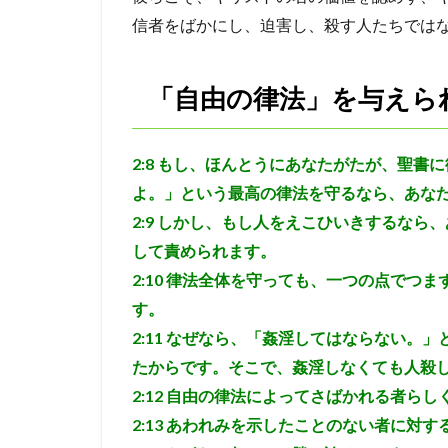
を与
信者をばかにし、迫害し、殺す人たちでは
えら
れた
者ら
し
「自由の律法」を与えら
く、
ふる
まい
2:8
もし、ほんとうにあなたがたが、聖書に
なさ
よ。」という最高の律法を守るなら、あなた
い
2:9
しかし、もし人をえこひいきするなら、
4
して責められます。
行い
のな
2:10
律法全体を守っても、一つの点でつま
い信
す。
仰は
むな
2:11
なぜなら、「姦淫してはならない。」
しい
たからです。そこで、姦淫しなくても人殺し
真の
2:12
自由の律法によってさばかれる者らし
信仰
に
2:13
あわれみを示したことのない者に対す
は、