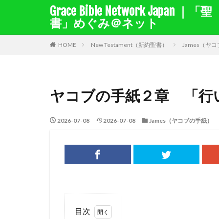
Grace Bible Network Japan ｜「聖
書」めぐみ＠ネット
１サムエル記
１列王
HOME
New Testament（新約聖書）
James（ヤ
聖書を選択
ヤコブの手紙２章 「行
キーワード検索結
キリスト教綱要（
2026-07-08
2026-07-08
James（ヤコブの手紙）
賜物
バルナ
出エジプト
ナボテ
神の
バプテスマ
十戒
賛美
さばき
死
目次
福音
律法