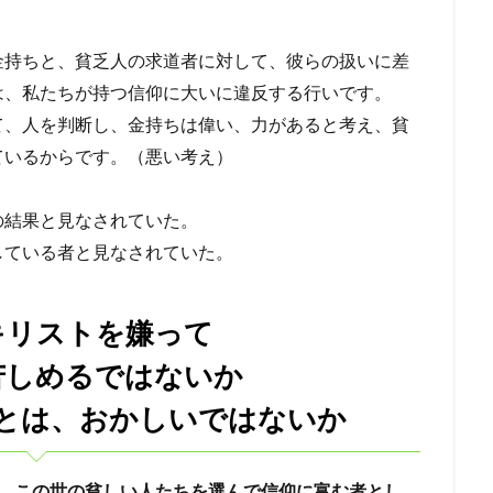
悔いた心
過ぎ越し
礼拝
パウロ
エルサレム
聖餐
金持ちと、貧乏人の求道者に対して、彼らの扱いに差
摂理
権威
偶像礼拝
知る
祈り
預言
レハブアム
は、私たちが持つ信仰に大いに違反する行いです。
ソロモン
サウル一族
アドニヤ
シェバの女王
神殿
て、人を判断し、金持ちは偉い、力があると考え、貧
人口調査
ているからです。（悪い考え）
検索
の結果と見なされていた。
している者と見なされていた。
キリストを嫌って
苦しめるではないか
とは、おかしいではないか
、この世の貧しい人たちを選んで信仰に富む者とし、