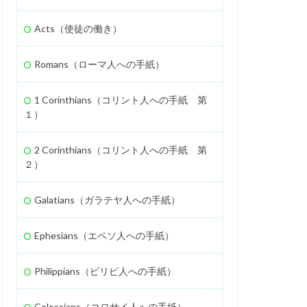
忍耐
救い
Acts（使徒の働き）
礼
聖徒
ャロム
ギデオン
Romans（ローマ人への手紙）
エホヤダ
疫病
1 Corinthians（コリント人への手紙 第
ロニケ
処罰
１）
ホサナ
高ぶり
2 Corinthians（コリント人への手紙 第
ネ
離婚
偽
２）
ン族
弟子
Galatians（ガラテヤ人への手紙）
バデヤ
モアブ
スラエル
使徒
Ephesians（エペソ人への手紙）
処女マリヤ
報い
ナアマン
Philippians（ピリピ人への手紙）
計画
殉教
木の実
Colossians（コロサイ人への手紙）
奴隷