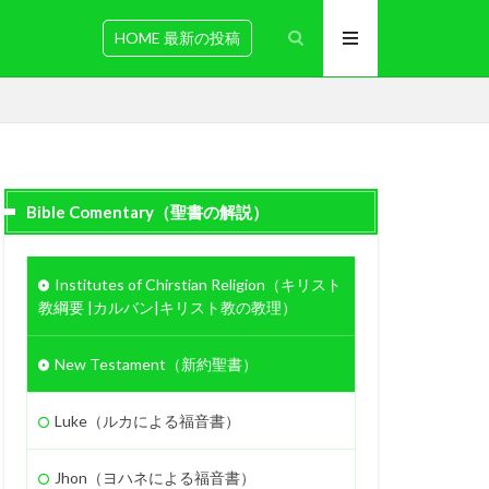
HOME 最新の投稿
Bible Comentary（聖書の解説）
伝道
十字架
Institutes of Chirstian Religion（キリスト
ホセア
アベル
教綱要 |カルバン|キリスト教の教理）
金
教え
善を行う
New Testament（新約聖書）
滅亡
箱舟
証明
Luke（ルカによる福音書）
慰め
罪びと
実
Jhon（ヨハネによる福音書）
聖化
バラム