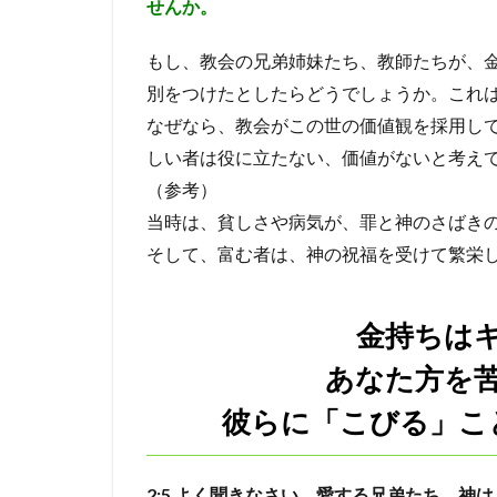
せんか。
む者
もと
アビヤ
天国
も
もし、教会の兄弟姉妹たち、教師たちが、
神
聖書
に、
別をつけたとしたらどうでしょうか。これ
破滅
ダビデ
神の
なぜなら、教会がこの世の価値観を採用し
前に
ききん
遺言
等し
しい者は役に立たない、価値がないと考え
くあ
（参考）
ると
ころ
当時は、貧しさや病気が、罪と神のさばき
そして、富む者は、神の祝福を受けて繁栄
2
金持
ちは
金持ちは
キリ
スト
あなた方を
を嫌
って
彼らに「こびる」こ
あな
た方
を苦
しめ
2:5
よく聞きなさい。愛する兄弟たち。神は