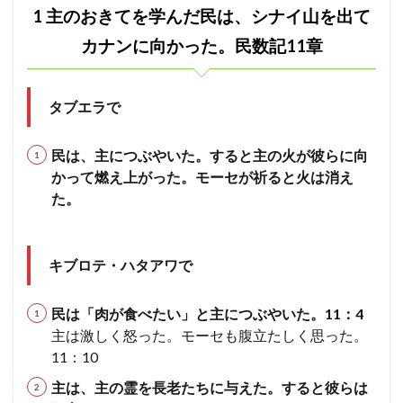
きて
1 主のおきてを学んだ民は、シナイ山を出て
長老
ヨシャパテ
信仰
滅亡
箱舟
を学
んだ
十戒
カナンに向かった。民数記11章
賛美
一致
富
ぶどうの木
民
クリスチャン
第１回伝道旅行
証明
慰め
は、
シナ
さばき
死
アタルヤ
創世記
洪水
イ山
タブエラで
を出
金の子牛
信仰の到達点
心配
罪びと
実
てカ
福音
律法
示す
恵み
メルキゼデク
ナン
民は、主につぶやいた。すると主の火が彼らに向
に向
かって燃え上がった。
モーセが祈ると火は消え
選び
ユダ
天地創造
聖化
バラム
かっ
た。
た。
油注ぎ
聖霊
復活
勝利
交わり
民数
第２回伝道旅行
教師
別の福音
忍耐
記
11
救い
ヨアシュ
ヒゼキヤ
新生
キブロテ・ハタアワで
章
バテシェバ
原罪
永遠の命
ラザロ
割礼
2
民は「肉が食べたい」と主につぶやいた。11：4
2 モ
聖徒
看守
判断
ガラテヤ
アハズヤ
ーセ
主は激しく怒った。モーセも腹立たしく思った。
改革
アッシリヤ
マナセ
アブシャロム
の不
11：10
正を
ギデオン
神の保護
ロバの子
心
訴え
主は、主の霊を長老たちに与えた。すると彼らは
たミ
キリスト
リディア
分裂
善行
火