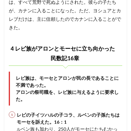
は、すべて荒野で死ぬようにされた。彼らの子たち
東部
をガ
が、カナンに入ることになった。ただ、ヨシュアとカ
ド、
レブだけは、主に信頼したのでカナンに入ることがで
ルベ
ン、
きた。
マナ
セの
半部
族が
4 レビ族がアロンとモーセに立ち向かった
取る
32章
民数記16章
12
11 主
は､カ
レビ族は、モーセとアロンが民の長であることに
ナン
不満であった。
に入
アロンの祭司職を、レビ族に与えるように要求し
るイ
スラ
た。
エル
に指
示を
レビの子イツハルの子コラ、ルベンの子孫たちは
あた
モー
セを訴えた。16：1
え
ベン族も加わり、250人がモーセにたちむかっ
ル
た