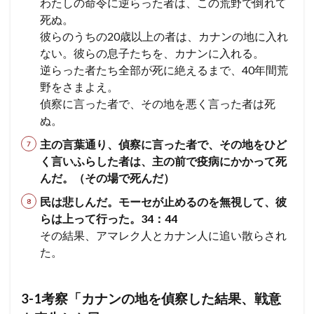
わたしの命令に逆らった者は、この荒野で倒れて
アブ
死ぬ。
の娘
彼らのうちの20歳以上の者は、カナンの地に入れ
と交
わ
ない。
彼らの息子たちを、カナンに入れる。
り、
逆らった者たち全部が死に絶えるまで、40年間荒
バア
野をさまよえ。
ルを
慕
偵察に言った者で、その地を悪く言った者は死
う。
ぬ。
神罰
が下
主の言葉通り、偵察に言った者で、その地をひど
る。
く言いふらした者は、主の前で疫病にかかって死
＜バ
ア
んだ。（その場で死んだ）
ル・
民は悲しんだ。モーセが止めるのを無視して、彼
ペオ
ル、
らは上って行った。34：44
コズ
その結果、アマレク人とカナン人に追い散らされ
ビの
た。
事件
＞
民数
記
3-1考察「カナンの地を偵察した結果、戦意
25