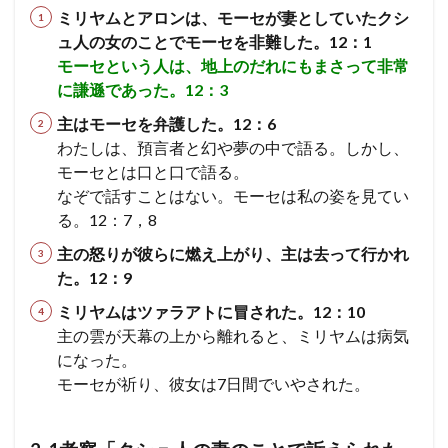
ナン
ミリヤムとアロンは、モーセが妻としていたクシ
使徒
エペソ
体
確信
失望
の地
ュ人の女のことでモーセを非難した。12：1
を偵
シュネムの女
ウジヤ
約束
ヨセフ
察す
モーセという人は、地上のだれにもまさって非常
る
処女マリヤ
報い
病気のいやし
再臨
に謙遜であった。12：3
民数
異邦人
ステパノ
アポロ
女性
希望
記
主はモーセを弁護した。12：6
13、
アハブ
ナアマン
アザルヤ
人間の創造
わたしは、預言者と幻や夢の中で語る。しかし、
14
章
モーセとは口と口で語る。
エジプト
誕生
審判
砕かれた心
なぞで話すことはない。モーセは私の姿を見てい
3.1
最後の晩餐
計画
殉教
第３回伝道旅行
る。12：7，8
3-1考
かぶり物
テモテ
アラム
ツァラアト
察
主の怒りが彼らに燃え上がり、主は去って行かれ
「カ
アハズ
知恵の木の実
奴隷
アビヤ
天国
ナン
た。12：9
悔いた心
の地
過ぎ越し
礼拝
パウロ
ミリヤムはツァラアトに冒された。12：10
を偵
エルサレム
聖餐
励ます
罪
神
察し
主の雲が天幕の上から離れると、ミリヤムは病気
た結
聖書
摂理
権威
偶像礼拝
知る
になった。
果、
モーセが祈り、彼女は7日間でいやされた。
祈り
戦意
預言
レハブアム
ヤロブアム
破滅
を喪
ダビデ
ソロモン
サウル一族
アドニヤ
失し
た
シェバの女王
神殿
知恵
契約
ききん