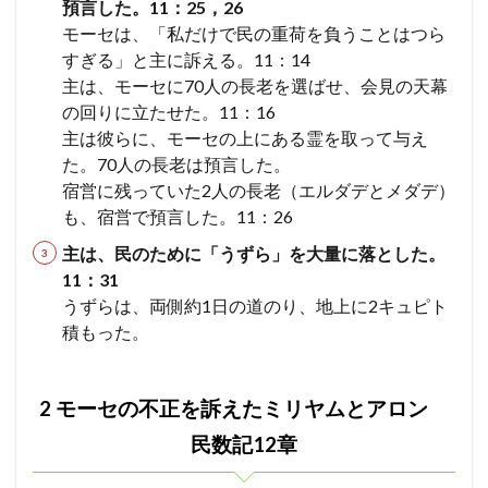
預言した。11：25，26
リヤ
エホヤダ
疫病
ヤコブ
ナバル
ムと
モーセは、「私だけで民の重荷を負うことはつら
アロ
アビメレク
神への服従
シュロ
支配
すぎる」と主に訴える。11：14
ン
主は、モーセに70人の長老を選ばせ、会見の天幕
民数
召命
テサロニケ
処罰
誤った
アサ
記
の回りに立たせた。11：16
昇天
エフー
病
エサウ
サウル
12
主は彼らに、モーセの上にある霊を取って与え
章
ミカ
サタン
ホサナ
自己の死
教会
た。70人の長老は預言した。
2.1
ベレヤ
結婚
光
エリヤ
エリシャ
宿営に残っていた2人の長老（エルダデとメダデ）
2-1考
も、宿営で預言した。11：26
アマツヤ
高ぶり
長子の権利
ゴリアテ
察
「ク
サムソン
誘惑
偽善
とりなし
戦い
主は、民のために「うずら」を大量に落とした。
シュ
11：31
人の
アテネ
離婚
偽
やもめ
ヨアブ
妻の
うずらは、両側約1日の道のり、地上に2キュピト
エホアヤズ
アブラハム
ヨシヤ
ヨナタン
こと
積もった。
で訴
ベンジャミン族
弟子
えら
れた
祭司、パリサイ人、律法学者たち
予定
武器
モー
2 モーセの不正を訴えたミリヤムとアロン
コリント
悪霊
天使
オバデヤ
モアブ
セ」
民数記12章
ザカリヤ
サライ
偶像崇拝
イエス
3
3 カ
信仰義認
罪の赦し
終末
イスラエル