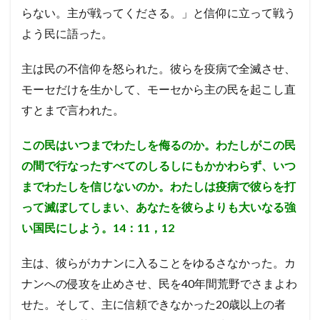
らない。主が戦ってくださる。」と信仰に立って戦う
36
章
よう民に語った。
10
9 ミ
主は民の不信仰を怒られた。彼らを疫病で全滅させ、
デヤ
モーセだけを生かして、モーセから主の民を起こし直
ン人
を聖
すとまで言われた。
絶す
る
民数
この民はいつまでわたしを侮るのか。わたしがこの民
記31
の間で行なったすべてのしるしにもかかわらず、いつ
章
までわたしを信じないのか。わたしは疫病で彼らを打
10.1
9-1考
って滅ぼしてしまい、あなたを彼らよりも大いなる強
察「ミ
い国民にしよう。14：11，12
デヤン
人の聖
絶」
主は、彼らがカナンに入ることをゆるさなかった。カ
11
ナンへの侵攻を止めさせ、民を40年間荒野でさまよわ
10 ヨ
せた。そして、主に信頼できなかった20歳以上の者
ルダ
ン川