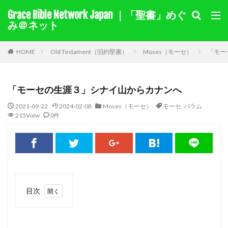
Grace Bible Network Japan ｜「聖書」めぐ
１サムエル記
１列王記
み＠ネット
聖書を選択
HOME
Old Testament（旧約聖書）
Moses（モーセ）
「モー
キーワード検索結果
「モーセの生涯３」シナイ山からカナンへ
キリスト教綱要（要約）
奇跡
ヨラム
カイン
2021-09-22
2024-02-08
Moses（モーセ）
モーセ
,
バラム
モーセ
マアカ
自由
伝道
十字架
215View
0件
賜物
バルナバ
アグリッパ王
あいさつ
偽り
イザベル
悔い改め
ホセア
アベル
出エジプト
同盟
旧約
迫害
裁判
国家
ヘロデ
ローマ
献金
教え
目次
ナボテ
神の愛
サマリヤ
ノア
シナイ山
1
アハブの子アハズヤ
新約
善を行う
1 主
バプテスマ
責任
ペテロ
御霊
苦しみ
のお