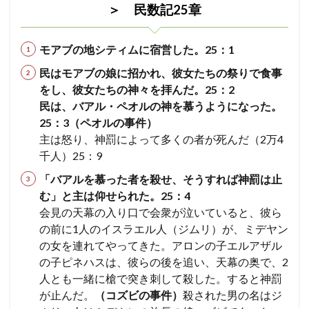
＞ 民数記25章
モアブの地シティムに宿営した。25：1
民はモアブの娘に招かれ、彼女たちの祭りで食事
をし、彼女たちの神々を拝んだ。25：2
民は、バアル・ペオルの神を慕うようになった。
25：3（ペオルの事件）
主は怒り、神罰によって多くの者が死んだ（2万4
千人）25：9
「バアルを慕った者を殺せ、そうすれば神罰は止
む」と主は仰せられた。25：4
会見の天幕の入り口で会衆が泣いていると、彼ら
の前に1人のイスラエル人（ジムリ）が、ミデヤン
の女を連れてやってきた。アロンの子エルアザル
の子ピネハスは、彼らの後を追い、天幕の奥で、2
人とも一緒に槍で突き刺して殺した。すると神罰
が止んだ。
（コズビの事件）
殺された男の名はジ