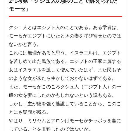
2-1考察「クシュ人の妻のことで訴えられた
民」
遺言
人口調査
モーセ」
4
4 レ
ビ族
検索
クシュ人とはエジプト人のことである。ある学者は、
がア
ロン
モーセがエジプトにいたときの妻を呼び寄せたのでは
とモ
ーセ
ないかと言う。
に立
これには無理があると思う。イスラエルは、エジプト
ち向
かっ
を苦しめて出た民族である。エジプトの王家に属する
た
女はイスラエルを激しく憎んでいたはず、また民もそ
民数
記
のような女が来たら生かしておかないはずである。
16
章
また、モーセがこのころクシュ人（エジプト人）の一
般の女を妻にしたのかもしれないという説もある。
4.1
4-1考
しかし、主が彼を強く擁護していることから、このこ
察
「レ
とにも疑問が残る。
ビ族
やはり、ミリヤムとアロンはモーセがチッポラを妻に
は、
モー
していることを非難したのではないか。