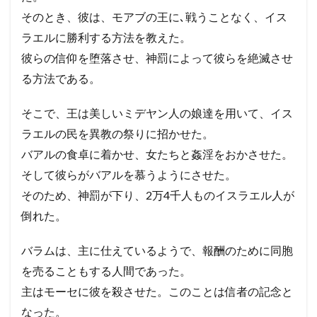
そのとき、彼は、モアブの王に､戦うことなく、イス
ラエルに勝利する方法を教えた。
彼らの信仰を堕落させ、神罰によって彼らを絶滅させ
る方法である。
そこで、王は美しいミデヤン人の娘達を用いて、イス
ラエルの民を異教の祭りに招かせた。
バアルの食卓に着かせ、女たちと姦淫をおかさせた。
そして彼らがバアルを慕うようにさせた。
そのため、神罰が下り、2万4千人ものイスラエル人が
倒れた。
バラムは、主に仕えているようで、報酬のために同胞
を売ることもする人間であった。
主はモーセに彼を殺させた。このことは信者の記念と
なった。