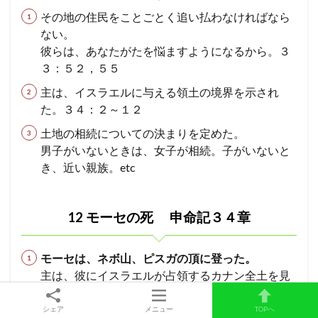
その地の住民をことごとく追い払わなければなら
ない。
彼らは、あなたがたを悩ますようになるから。３
３：５２，５５
主は、イスラエルに与える領土の境界を示され
た。３４：２～１２
土地の相続についての決まりを定めた。
男子がいないときは、女子が相続。子がいないと
き、近い親族。etc
12 モーセの死
申命記３４章
モーセは、ネボ山、ピスガの頂に登った。
主は、彼にイスラエルが占領するカナン全土を見
せた。モーセは、そこで死んだ。
モーセの死後、ヌンの子ヨシュアが民を率いた。
シェア
メニュー
TOPへ