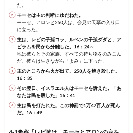
民数
た。
記３
モーセは主の判断にゆだねた。
３章
モーセ、アロンと250人は、会見の天幕の入り口
13
に立った。
12 モ
ーセ
主は、レビの子孫コラ、ルベンの子孫ダダと、ア
の死
ビラムを民から分離した。16：24～
申
命記
地は彼らとその家族、すべての持ち物をのみこん
３４
だ。彼らは生きながら「よみ」に下った。
章
主のところから火が出て、250人を焼き殺した。
16：35
その翌日、イスラエル人はモーセを訴えた。「あ
なたは民を殺した」16：41
主は民を打たれた。この神罰で1万47百人が死ん
だ。16：49
4-1考察「レビ族は、モーセとアロンの座を