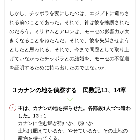
セと
アロ
しかし、チッポラを妻にしたのは、エジプトに遣わさ
ンの
座を
れる前のことであった。それで、神は彼を擁護された
奪お
うと
のだろう。ミリヤムとアロンは、モーセの影響力が大
し
きくなることをねたんだ。それで、彼を失脚させよう
た」
としたと思われる。それで、今まで問題として取り上
5
5 ヨ
げていなかったチッポラとの結婚を、モーセの不従順
ルダ
を証明するために持ち出したのではないか。
ン川
東部
を占
領す
3 カナンの地を偵察する 民数記13、14章
る。
民数
記
20
主は、カナンの地を探らせた。各部族1人づつ遣わ
～
した。13：1
24
カナンに住む民が強いか、弱いか
章
土地は肥えているか、やせているか。その土地の
6
産物を持ってくる。