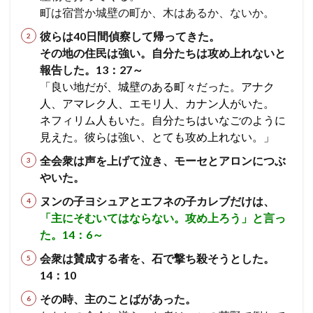
6
町は宿営か城壁の町か、木はあるか、ないか。
7
彼らは40日間偵察して帰ってきた。
6 モ
アブ
その地の住民は強い。自分たちは攻め上れないと
の
報告した。13：27～
王、
「良い地だが、城壁のある町々だった。アナク
預言
者バ
人、アマレク人、エモリ人、カナン人がいた。
ラク
ネフィリム人もいた。自分たちはいなごのように
にイ
見えた。彼らは強い、とても攻め上れない。」
スラ
エル
全会衆は声を上げて泣き、モーセとアロンにつぶ
をの
ろわ
やいた。
せよ
ヌンの子ヨシュアとエフネの子カレブだけは、
うと
し
「主にそむいてはならない。攻め上ろう」と言っ
た
た。14：6～
民数
記
会衆は賛成する者を、石で撃ち殺そうとした。
22
14：10
章
その時、主のことばがあった。
8
7 モ