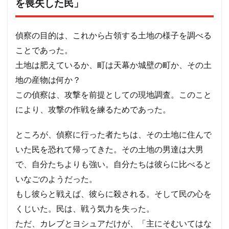
章
を喪失した民」
8.1
7-1考
偵察の目的は、これから占領する土地の様子を調べる
察
「預
ことであった。
言者
土地は肥えているか、町は天幕か城壁の町か、その土
バラ
ムの
地の産物は何か？
罪」
この偵察は、攻撃を前提としての現地調査。このこと
9
により、攻撃の作戦を練るためであった。
8 男
子が
絶え
ところが、偵察に行った者たちは、その土地に住んで
たマ
ナセ
いた民を恐れて帰ってきた。その土地の男達は大男
一
で、自分たちよりも強い。自分たちは彼らに比べると
族、
娘た
いなごのようだった。
ちの
訴
もし彼らと戦えば、彼らに殺される。そして民の心を
え
くじいた。民は、戦う気力を失った。
民数
記
ただ、カレブとヨシュアだけが、「主にそむいてはな
27、