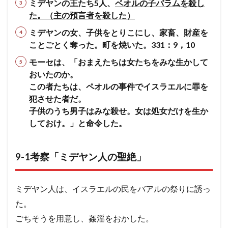
ミデヤンの王たち5人、
ベオルの子バラムを殺し
た。（主の預言者を殺した）
ミデヤンの女、子供をとりこにし、家畜、財産を
ことごとく奪った。町を焼いた。331：9，10
モーセは、「おまえたちは女たちをみな生かして
おいたのか。
この者たちは、ペオルの事件でイスラエルに罪を
犯させた者だ。
子供のうち男子はみな殺せ。女は処女だけを生か
しておけ。」と命令した。
9-1考察「ミデヤン人の聖絶」
ミデヤン人は、イスラエルの民をバアルの祭りに誘っ
た。
ごちそうを用意し、姦淫をおかした。