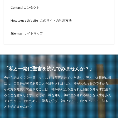
Contact | コンタクト
How to use this site | このサイトの利用方法
Sitemap | サイトマップ
「私と一緒に聖書を読んでみませんか？」
今から約２０００年前、キリストは預言されていた通り、死んで３日後に復
活し、ご自身が神であることを証明されました。神がおられるのですから、
その方を無視して生きることは、神があなたを造られた目的を知らずに生き
ることを意味します。どうか、神を知り、神に生かされる確かな人生を歩ん
でください。そのために、聖書を学び、神について、自分について、知るこ
とを始めませんか？