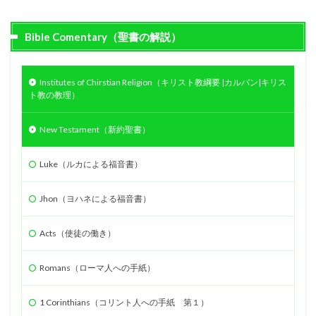
使徒
エペソ
体
確信
失望
Bible Comentary（聖書の解説）
シュネムの女
ウジヤ
約束
ヨセフ
処女マリヤ
報い
病気のいやし
再臨
異邦人
ステパノ
アポロ
女性
希望
Institutes of Chirstian Religion（キリスト教綱要 |カルバン|キリス
ト教の教理）
アハブ
ナアマン
アザルヤ
人間の創造
エジプト
誕生
審判
砕かれた心
New Testament（新約聖書）
最後の晩餐
計画
殉教
第３回伝道旅行
かぶり物
テモテ
アラム
ツァラアト
Luke（ルカによる福音書）
アハズ
知恵の木の実
奴隷
アビヤ
天国
Jhon（ヨハネによる福音書）
悔いた心
過ぎ越し
礼拝
パウロ
エルサレム
聖餐
励ます
罪
神
Acts（使徒の働き）
聖書
摂理
権威
偶像礼拝
知る
Romans（ローマ人への手紙）
祈り
預言
レハブアム
ヤロブアム
破滅
ダビデ
ソロモン
サウル一族
アドニヤ
1 Corinthians（コリント人への手紙 第１）
シェバの女王
神殿
知恵
契約
ききん