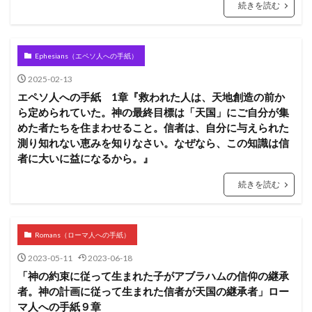
続きを読む
長老
ヨシャパテ
信仰
滅亡
箱舟
十戒
賛美
一致
富
ぶどうの木
クリスチャン
第１回伝道旅行
証明
慰め
Ephesians（エペソ人への手紙）
さばき
死
アタルヤ
創世記
洪水
2025-02-13
エペソ人への手紙 1章『救われた人は、天地創造の前か
金の子牛
信仰の到達点
心配
罪びと
実
ら定められていた。神の最終目標は「天国」にご自分が集
福音
律法
示す
恵み
メルキゼデク
めた者たちを住まわせること。信者は、自分に与えられた
選び
ユダ
天地創造
聖化
バラム
測り知れない恵みを知りなさい。なぜなら、この知識は信
者に大いに益になるから。』
油注ぎ
聖霊
復活
勝利
交わり
第２回伝道旅行
教師
別の福音
忍耐
続きを読む
救い
ヨアシュ
ヒゼキヤ
新生
バテシェバ
原罪
永遠の命
ラザロ
割礼
Romans（ローマ人への手紙）
聖徒
看守
判断
ガラテヤ
アハズヤ
2023-05-11
2023-06-18
改革
アッシリヤ
マナセ
アブシャロム
「神の約束に従って生まれた子がアブラハムの信仰の継承
ギデオン
神の保護
ロバの子
心
者。神の計画に従って生まれた信者が天国の継承者」ロー
キリスト
リディア
分裂
善行
火
マ人への手紙９章