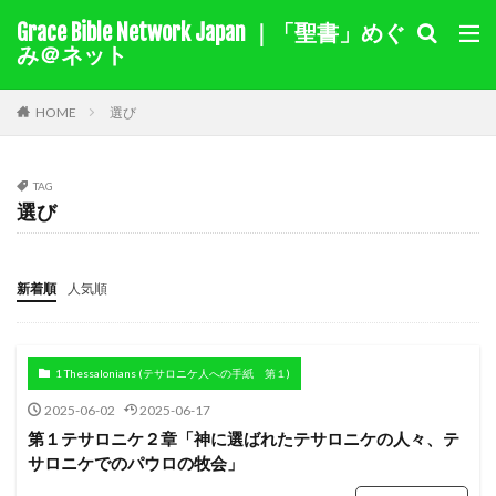
Grace Bible Network Japan ｜「聖書」めぐ
１サムエル記
１列王記
み＠ネット
聖書を選択
HOME
選び
キーワード検索結果
TAG
選び
キリスト教綱要（要約）
奇跡
ヨラム
カイン
モーセ
マアカ
自由
伝道
十字架
賜物
バルナバ
アグリッパ王
あいさつ
新着順
人気順
偽り
イザベル
悔い改め
ホセア
アベル
出エジプト
同盟
旧約
迫害
裁判
1 Thessalonians (テサロニケ人への手紙 第１)
国家
ヘロデ
ローマ
献金
教え
2025-06-02
2025-06-17
ナボテ
神の愛
サマリヤ
ノア
シナイ山
第１テサロニケ２章「神に選ばれたテサロニケの人々、テ
アハブの子アハズヤ
新約
善を行う
サロニケでのパウロの牧会」
バプテスマ
責任
ペテロ
御霊
苦しみ