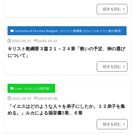
エホヤダ
疫病
ヤコブ
ナバル
続きを読む
アビメレク
神への服従
シュロ
支配
召命
テサロニケ
処罰
誤った
アサ
Institutes of Chirstian Religion（キリスト教綱要 |カルバン|キリスト教の教理）
昇天
エフー
病
エサウ
サウル
2022-05-21
2022-10-15
ミカ
サタン
ホサナ
自己の死
教会
キリスト教綱要３篇２１－２４章「救いの予定、神の選び
ベレヤ
結婚
光
エリヤ
エリシャ
について」
アマツヤ
高ぶり
長子の権利
ゴリアテ
続きを読む
サムソン
誘惑
偽善
とりなし
戦い
アテネ
離婚
偽
やもめ
ヨアブ
エホアヤズ
アブラハム
ヨシヤ
ヨナタン
Luke（ルカによる福音書）
ベンジャミン族
弟子
2022-04-13
2024-02-08
祭司、パリサイ人、律法学者たち
予定
武器
「イエスはどのような人々を弟子にしたか。１２弟子を集
める。」ルカによる福音書5章、６章
コリント
悪霊
天使
オバデヤ
モアブ
ザカリヤ
サライ
偶像崇拝
イエス
続きを読む
信仰義認
罪の赦し
終末
イスラエル