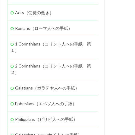
忍耐
救い
Acts（使徒の働き）
礼
聖徒
ャロム
ギデオン
Romans（ローマ人への手紙）
エホヤダ
疫病
1 Corinthians（コリント人への手紙 第
ロニケ
処罰
１）
ホサナ
高ぶり
2 Corinthians（コリント人への手紙 第
ネ
離婚
偽
２）
ン族
弟子
Galatians（ガラテヤ人への手紙）
バデヤ
モアブ
スラエル
使徒
Ephesians（エペソ人への手紙）
処女マリヤ
報い
ナアマン
Philippians（ピリピ人への手紙）
計画
殉教
木の実
Colossians（コロサイ人への手紙）
奴隷