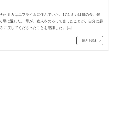
」
復活
勝利
交わり
第２回伝道旅行
教師
別の福音
た ミカはエフライムに住んでいた。17:1 ミカは母の金、銀
ゼキヤ
新生
バテシェバ
原罪
永遠の命
ラザロ
割
て母に返した。 母が、盗人をのろって言ったことが、自分に起
ガラテヤ
アハズヤ
改革
アッシリヤ
マナセ
アブシ
ろに戻してくださったことを感謝した。 […]
バの子
心
キリスト
リディア
分裂
善行
火
ル
アビメレク
神への服従
シュロ
支配
召命
テサ
続きを読む
昇天
エフー
病
エサウ
サウル
ミカ
サタン
会
ベレヤ
結婚
光
エリヤ
エリシャ
アマツヤ
ゴリアテ
サムソン
誘惑
偽善
とりなし
戦い
アテ
ブ
エホアヤズ
アブラハム
ヨシヤ
ヨナタン
ベンジャミ
、律法学者たち
予定
武器
コリント
悪霊
天使
オ
ライ
偶像崇拝
イエス
信仰義認
罪の赦し
終末
イ
確信
失望
シュネムの女
ウジヤ
約束
ヨセフ
再臨
異邦人
ステパノ
アポロ
女性
希望
アハブ
間の創造
エジプト
誕生
審判
砕かれた心
最後の晩餐
かぶり物
テモテ
アラム
ツァラアト
アハズ
知恵の