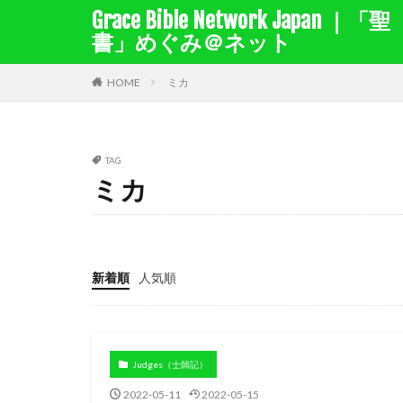
Grace Bible Network Japan ｜「聖
書」めぐみ＠ネット
１サムエル記
１列王
HOME
ミカ
聖書を選択
TAG
ミカ
キーワード検索結
キリスト教綱要（
賜物
バルナ
出エジプト
新着順
人気順
ナボテ
神の
バプテスマ
十戒
賛美
Judges（士師記）
さばき
死
2022-05-11
2022-05-15
福音
律法