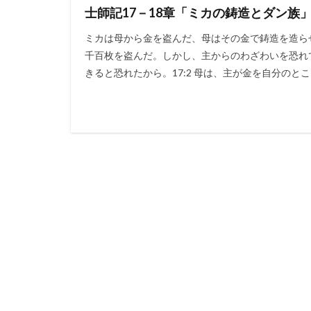
士師記17－18章「ミカの鋳造とダン族
油注ぎ
聖霊
ミカは母から金を盗んだ、母はその金で鋳造を造らせ
ヨアシュ
ヒ
千百枚を盗んだ。しかし、主からのわざわいを恐れ
看守
判断
きると恐れたから。17:2 母は、主が金を自分のとこ
神の保護
ロ
ヤコブ
ナバ
誤った
アサ
自己の死
教
長子の権利
やもめ
ヨア
祭司、パリサイ人
ザカリヤ
サ
エペソ
体
病気のいやし
アザルヤ
人
第３回伝道旅行