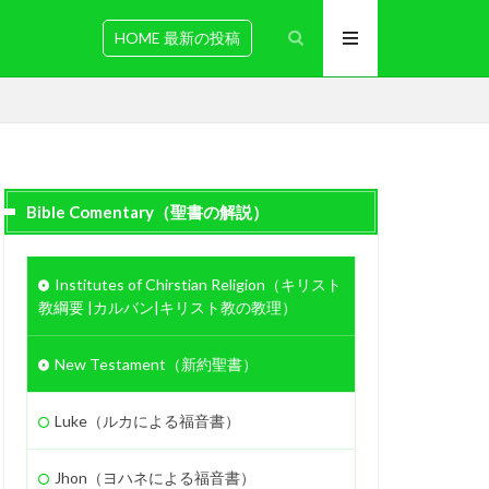
HOME 最新の投稿
Bible Comentary（聖書の解説）
伝道
十字架
Institutes of Chirstian Religion（キリスト
ホセア
アベル
教綱要 |カルバン|キリスト教の教理）
金
教え
善を行う
New Testament（新約聖書）
滅亡
箱舟
証明
Luke（ルカによる福音書）
慰め
罪びと
実
Jhon（ヨハネによる福音書）
聖化
バラム