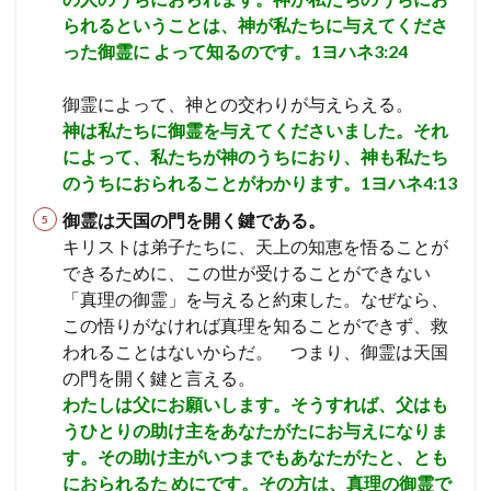
られるということは、神が私たちに与えてくださ
遺言
人口調査
った御霊に よって知るのです。1ヨハネ3:24
検索
御霊によって、神との交わりが与えらえる。
神は私たちに御霊を与えてくださいました。それ
によって、私たちが神のうちにおり、神も私たち
のうちにおられることがわかります。1ヨハネ4:13
御霊は天国の門を開く鍵である。
キリストは弟子たちに、天上の知恵を悟ることが
できるために、この世が受けることができない
「真理の御霊」を与えると約束した。なぜなら、
この悟りがなければ真理を知ることができず、救
われることはないからだ。
つまり、御霊は天国
の門を開く鍵と言える。
わたしは父にお願いします。そうすれば、父はも
うひとりの助け主をあなたがたにお与えになりま
す。その助け主がいつまでもあなたがたと、とも
におられるた めにです。その方は、真理の御霊で