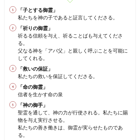
長老
ヨシャパテ
信仰
滅亡
箱舟
「子とする御霊」
十戒
賛美
一致
富
ぶどうの木
私たちを神の子であると証言してくださる。
クリスチャン
第１回伝道旅行
証明
慰め
「祈りの御霊」
さばき
死
アタルヤ
創世記
洪水
祈るる信頼を与え、祈ることばも与えてくださ
る。
金の子牛
信仰の到達点
心配
罪びと
実
父なる神を「アバ父」と親しく呼ぶことを可能に
福音
律法
示す
恵み
メルキゼデク
してくれる。
選び
ユダ
天地創造
聖化
バラム
「救いの保証」
油注ぎ
聖霊
復活
勝利
交わり
私たちの救いを保証してくださる。
第２回伝道旅行
教師
別の福音
忍耐
「命の御霊」
救い
ヨアシュ
ヒゼキヤ
新生
信者を生かす命の泉
バテシェバ
原罪
永遠の命
ラザロ
割礼
「神の御手」
聖徒
看守
判断
ガラテヤ
アハズヤ
聖霊を通して、神の力が行使される。私たちに賜
改革
アッシリヤ
マナセ
アブシャロム
物を与え実行させる。
私たちの善き働きは、御霊が実らせたものであ
ギデオン
神の保護
ロバの子
心
る。
キリスト
リディア
分裂
善行
火