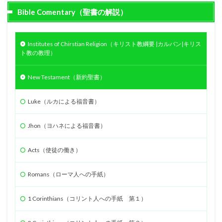
Bible Comentary（聖書の解説）
Institutes of Chirstian Religion（キリスト教綱要 |カルバン|キリス
ト教の教理）
New Testament（新約聖書）
Luke（ルカによる福音書）
Jhon（ヨハネによる福音書）
Acts（使徒の働き）
Romans（ローマ人への手紙）
1 Corinthians（コリント人への手紙 第１）