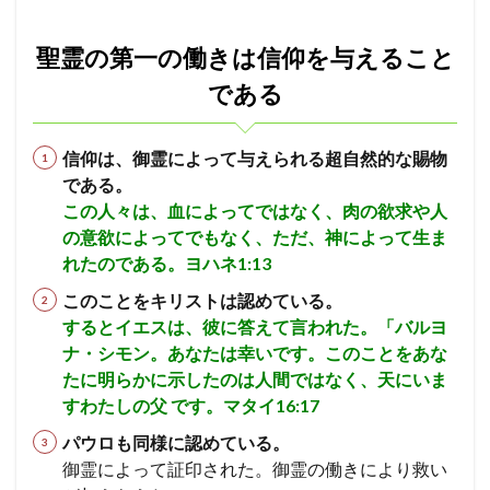
エホヤダ
疫病
ヤコブ
ナバル
聖霊の第一の働きは信仰を与えること
アビメレク
神への服従
シュロ
支配
召命
テサロニケ
である
処罰
誤った
アサ
昇天
エフー
病
エサウ
サウル
ミカ
サタン
ホサナ
自己の死
教会
信仰は、御霊によって与えられる超自然的な賜物
である。
ベレヤ
結婚
光
エリヤ
エリシャ
この人々は、血によってではなく、肉の欲求や人
アマツヤ
高ぶり
長子の権利
ゴリアテ
の意欲によってでもなく、ただ、神によって生ま
サムソン
誘惑
偽善
とりなし
戦い
れたのである。ヨハネ1:13
アテネ
離婚
偽
やもめ
ヨアブ
このことをキリストは認めている。
エホアヤズ
アブラハム
ヨシヤ
ヨナタン
するとイエスは、彼に答えて言われた。「バルヨ
ベンジャミン族
弟子
ナ・シモン。あなたは幸いです。このことをあな
たに明らかに示したのは人間ではなく、天にいま
祭司、パリサイ人、律法学者たち
予定
武器
すわたしの父 です。マタイ16:17
コリント
悪霊
天使
オバデヤ
モアブ
パウロも同様に認めている。
ザカリヤ
サライ
偶像崇拝
イエス
御霊によって証印された。御霊の働きにより救い
信仰義認
罪の赦し
終末
イスラエル