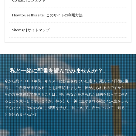
Contact | コンタクト
How to use this site | このサイトの利用方法
Sitemap | サイトマップ
「私と一緒に聖書を読んでみませんか？」
今から約２０００年前、キリストは預言されていた通り、死んで３日後に復
活し、ご自身が神であることを証明されました。神がおられるのですから、
その方を無視して生きることは、神があなたを造られた目的を知らずに生き
ることを意味します。どうか、神を知り、神に生かされる確かな人生を歩ん
でください。そのために、聖書を学び、神について、自分について、知るこ
とを始めませんか？