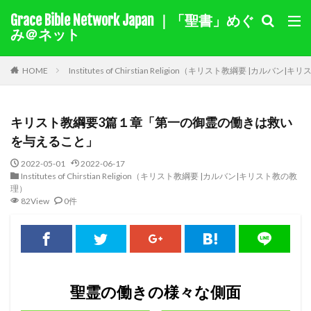
Grace Bible Network Japan ｜「聖書」めぐ
１サムエル記
１列王記
み＠ネット
聖書を選択
HOME
Institutes of Chirstian Religion（キリスト教綱要 |カルバン
キーワード検索結果
キリスト教綱要3篇１章「第一の御霊の働きは救い
キリスト教綱要（要約）
奇跡
ヨラム
カイン
を与えること」
モーセ
マアカ
自由
伝道
十字架
2022-05-01
2022-06-17
Institutes of Chirstian Religion（キリスト教綱要 |カルバン|キリスト教の教
賜物
バルナバ
アグリッパ王
あいさつ
理）
偽り
イザベル
悔い改め
ホセア
アベル
82View
0件
出エジプト
同盟
旧約
迫害
裁判
国家
ヘロデ
ローマ
献金
教え
ナボテ
神の愛
サマリヤ
ノア
シナイ山
アハブの子アハズヤ
新約
善を行う
聖霊の働きの様々な側面
バプテスマ
責任
ペテロ
御霊
苦しみ