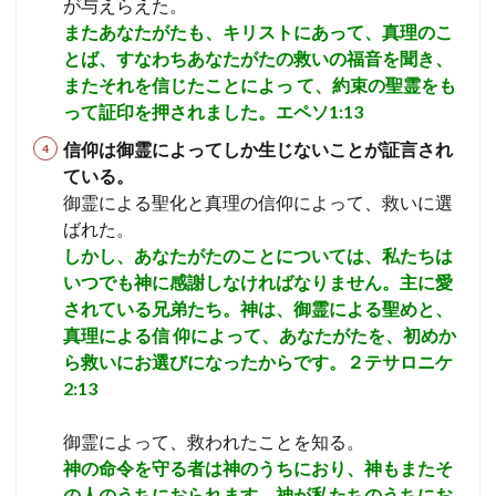
が与えらえた。
使徒
エペソ
体
確信
失望
またあなたがたも、キリストにあって、真理のこ
とば、すなわちあなたがたの救いの福音を聞き、
シュネムの女
ウジヤ
約束
ヨセフ
またそれを信じたことによっ て、約束の聖霊をも
処女マリヤ
報い
病気のいやし
再臨
って証印を押されました。エペソ1:13
異邦人
ステパノ
アポロ
女性
希望
信仰は御霊によってしか生じないことが証言され
アハブ
ナアマン
アザルヤ
人間の創造
ている。
エジプト
誕生
審判
砕かれた心
御霊による聖化と真理の信仰によって、救いに選
最後の晩餐
計画
殉教
第３回伝道旅行
ばれた。
しかし、あなたがたのことについては、私たちは
かぶり物
テモテ
アラム
ツァラアト
いつでも神に感謝しなければなりません。主に愛
アハズ
知恵の木の実
奴隷
アビヤ
天国
されている兄弟たち。神は、御霊による聖めと、
悔いた心
過ぎ越し
礼拝
パウロ
真理による信 仰によって、あなたがたを、初めか
エルサレム
聖餐
励ます
罪
神
ら救いにお選びになったからです。２テサロニケ
2:13
聖書
摂理
権威
偶像礼拝
知る
祈り
預言
レハブアム
ヤロブアム
破滅
御霊によって、救われたことを知る。
ダビデ
ソロモン
サウル一族
アドニヤ
神の命令を守る者は神のうちにおり、神もまたそ
シェバの女王
神殿
知恵
契約
ききん
の人のうちにおられます。神が私たちのうちにお